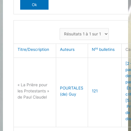
os
Titre/Description
Auteurs
N
bulletins
Ca
[2
pa
de
pa
« La Prière pour
POURTALES
Ét
les Protestants »
121
(de) Guy
cri
de Paul Claudel
[5.
Pr
de
do