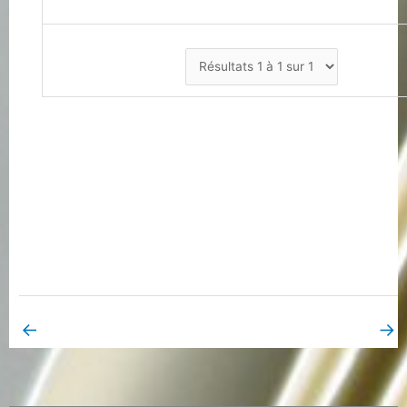
←
→
Book Page précédent
Book Page suivant