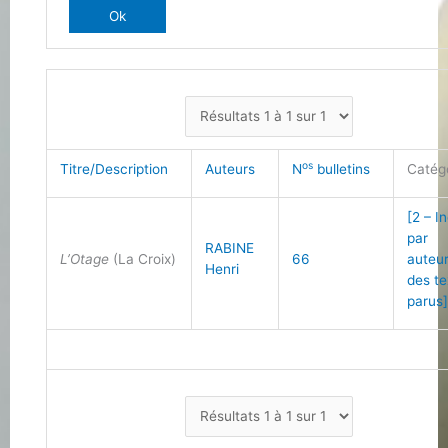
os
Titre/Description
Auteurs
N
bulletins
Catég
[2 – I
par
RABINE
L’Otage
(La Croix)
66
auteu
Henri
des te
parus