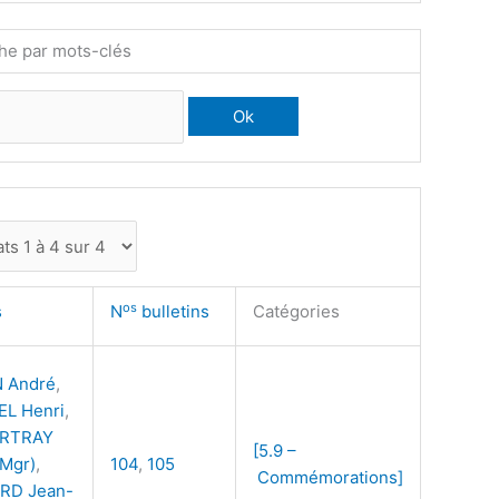
he par mots-clés
os
rs
N
bulletins
Catégories
 André
,
L Henri
,
RTRAY
[5.9 –
(Mgr)
,
104
,
105
Commémorations]
RD Jean-