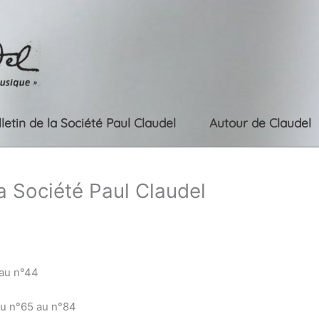
lletin de la Société Paul Claudel
Autour de Claudel
la Société Paul Claudel
 au n°44
du n°65 au n°84