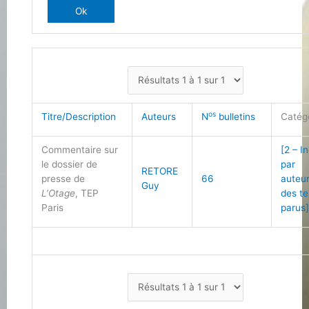
os
Titre/Description
Auteurs
N
bulletins
Catég
Commentaire sur
[2 – I
le dossier de
par
RETORE
presse de
66
auteu
Guy
L’Otage
, TEP
des te
Paris
parus