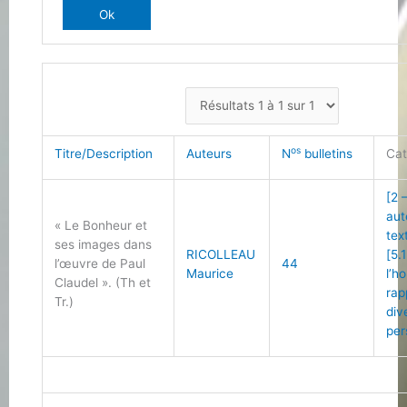
os
Titre/Description
Auteurs
N
bulletins
Cat
[2 
aut
« Le Bonheur et
tex
ses images dans
RICOLLEAU
[5.
l’œuvre de Paul
44
Maurice
l’h
Claudel ». (Th et
rap
Tr.)
div
per