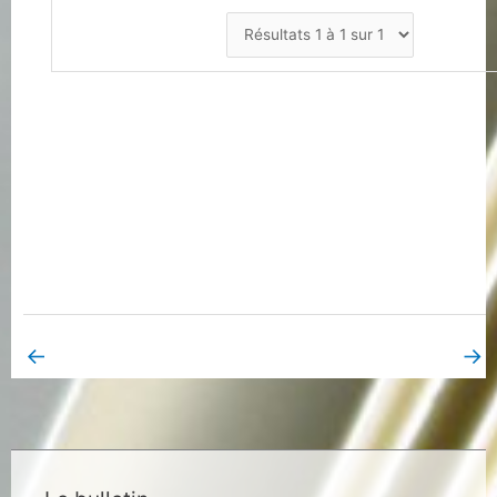
←
→
Book Page précédent
Book Page suivant