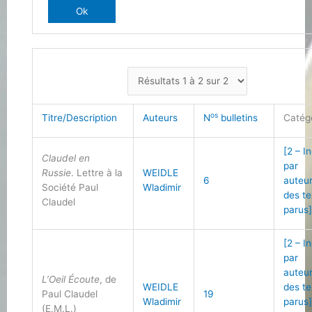
os
Titre/Description
Auteurs
N
bulletins
Catég
[2 – I
Claudel en
par
Russie
. Lettre à la
WEIDLE
6
auteu
Société Paul
Wladimir
des te
Claudel
parus
[2 – I
par
auteu
L’Oeil Écoute
, de
WEIDLE
des te
Paul Claudel
19
Wladimir
parus
(E.M.L.)