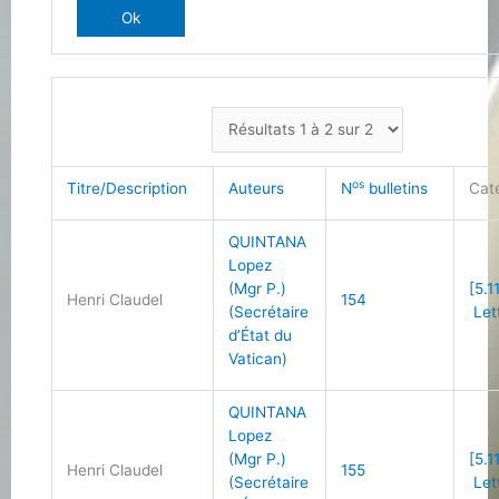
os
Titre/Description
Auteurs
N
bulletins
Cat
QUINTANA
Lopez
(Mgr P.)
[5.1
Henri Claudel
154
(Secrétaire
Let
d’État du
Vatican)
QUINTANA
Lopez
(Mgr P.)
[5.1
Henri Claudel
155
(Secrétaire
Let