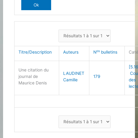
os
Titre/Description
Auteurs
N
bulletins
Caté
[5.1
Une citation du
LAUDINET
Cour
journal de
179
Camille
des
Maurice Denis
lect