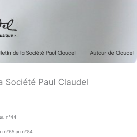
lletin de la Société Paul Claudel
Autour de Claudel
la Société Paul Claudel
 au n°44
du n°65 au n°84