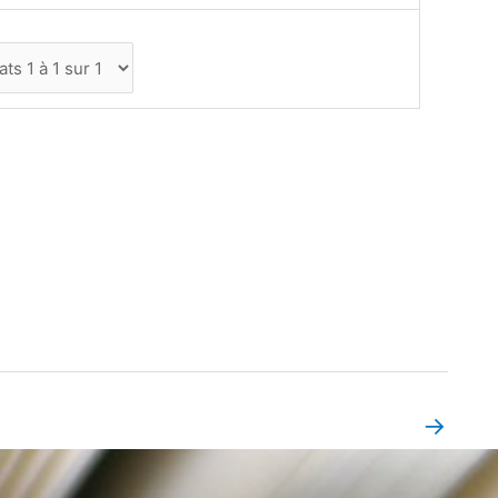
→
Book Page suivant