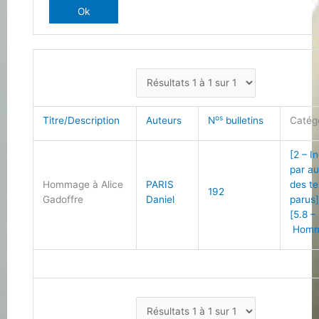
os
Titre/Description
Auteurs
N
bulletins
Catég
[2 – I
par au
Hommage à Alice
PARIS
des te
192
Gadoffre
Daniel
parus
[5.8 –
Homm