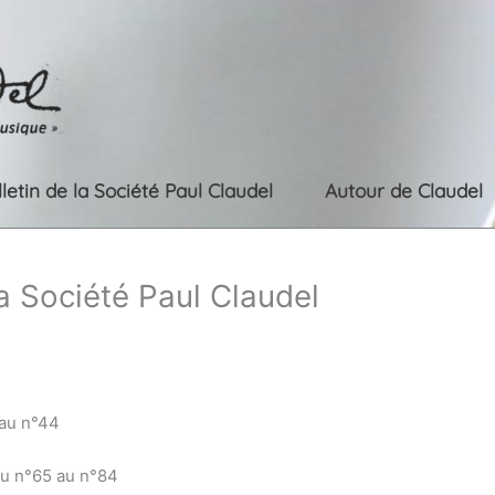
lletin de la Société Paul Claudel
Autour de Claudel
la Société Paul Claudel
 au n°44
du n°65 au n°84