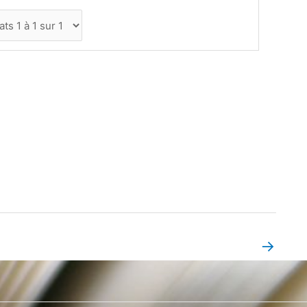
→
Book Page suivant