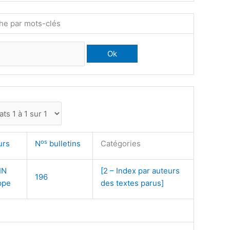
he par mots-clés
os
urs
N
bulletins
Catégories
IN
[2 – Index par auteurs
196
ppe
des textes parus]