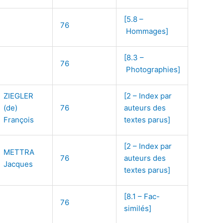
[5.8 –
76
Hommages]
[8.3 –
76
Photographies]
ZIEGLER
[2 – Index par
(de)
76
auteurs des
François
textes parus]
[2 – Index par
METTRA
76
auteurs des
Jacques
textes parus]
[8.1 – Fac-
76
similés]