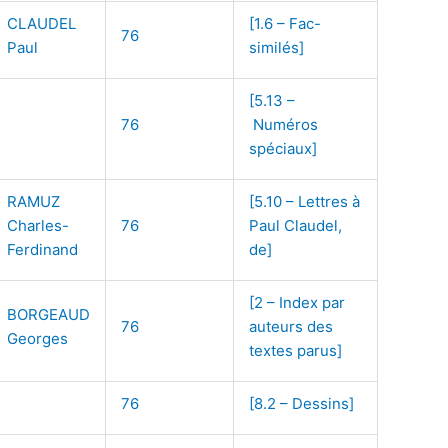
CLAUDEL
[1.6 – Fac-
76
Paul
similés]
[5.13 –
76
Numéros
spéciaux]
RAMUZ
[5.10 – Lettres à
Charles-
76
Paul Claudel,
Ferdinand
de]
[2 – Index par
BORGEAUD
76
auteurs des
Georges
textes parus]
76
[8.2 – Dessins]