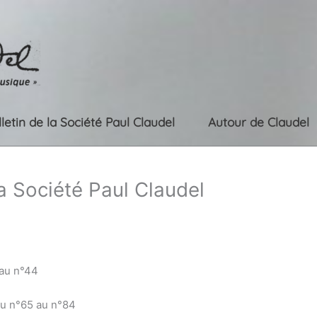
lletin de la Société Paul Claudel
Autour de Claudel
la Société Paul Claudel
 au n°44
du n°65 au n°84