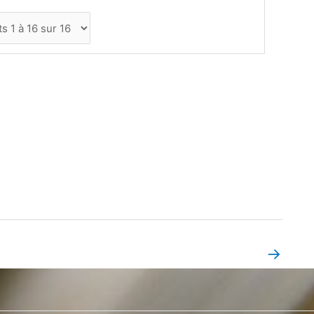
→
Book Page suivant