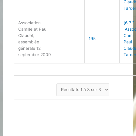
Claud
Tarde
Association
[6.7.2
Camille et Paul
Assoc
Claudel,
Camill
195
assemblée
Paul
générale 12
Claud
septembre 2009
Tarde