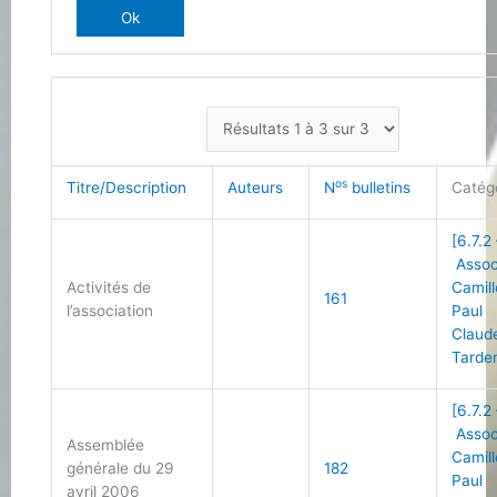
os
Titre/Description
Auteurs
N
bulletins
Catég
[6.7.2
Assoc
Activités de
Camill
161
l’association
Paul
Claud
Tarde
[6.7.2
Assoc
Assemblée
Camill
générale du 29
182
Paul
avril 2006