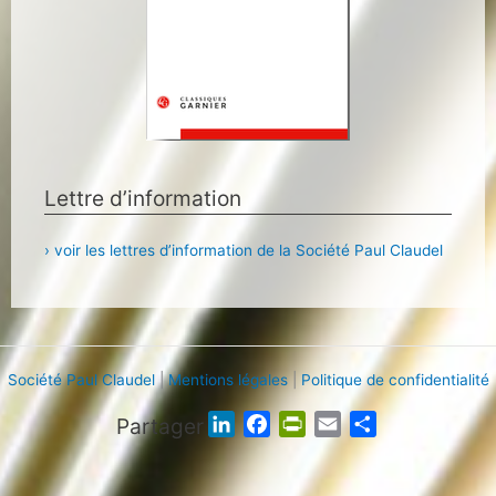
Lettre d’information
› voir les lettres d’information de la Société Paul Claudel
Société Paul Claudel
|
Mentions légales
|
Politique de confidentialité
Partager
L
F
P
E
P
i
a
r
m
a
n
c
i
a
r