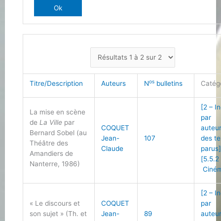
os
Titre/Description
Auteurs
N
bulletins
Catég
[2 – I
La mise en scène
par
de
La Ville
par
COQUET
auteu
Bernard Sobel (au
Jean-
107
des te
Théâtre des
Claude
parus
Amandiers de
[5.5.2
Nanterre, 1986)
Ciné
[2 – I
« Le discours et
COQUET
par
son sujet » (Th. et
Jean-
89
auteu