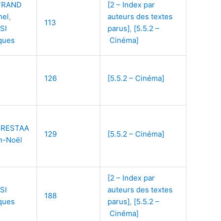
TRAND
[2 – Index par
hel
,
auteurs des textes
113
SI
parus]
,
[5.5.2 –
ques
Cinéma]
126
[5.5.2 – Cinéma]
GRESTAA
129
[5.5.2 – Cinéma]
n-Noël
[2 – Index par
SI
auteurs des textes
188
ques
parus]
,
[5.5.2 –
Cinéma]