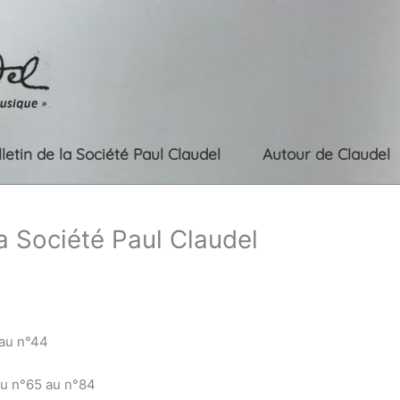
lletin de la Société Paul Claudel
Autour de Claudel
la Société Paul Claudel
 au n°44
du n°65 au n°84