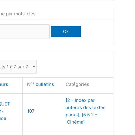
he par mots-clés
os
eurs
N
bulletins
Catégories
[2 – Index par
QUET
auteurs des textes
n-
107
parus]
,
[5.5.2 –
ude
Cinéma]