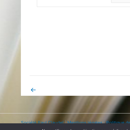
←
Book Page précédent
Société Paul Claudel
|
Mentions légales
|
Politique de