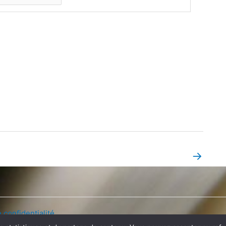
→
Book Page suivant
 confidentialité