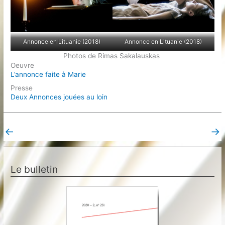
Annonce en Lituanie (2018)
Annonce en Lituanie (2018)
Photos de Rimas Sakalauskas
Oeuvre
L’annonce faite à Marie
Presse
Deux Annonces jouées au loin
←
→
Post précédent
Post suivant
Le bulletin