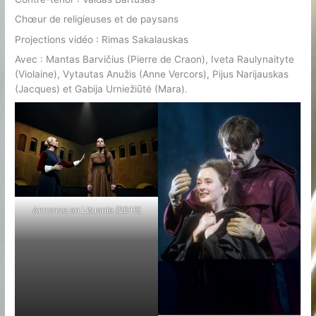
Chœur de religieuses et de paysans
Projections vidéo : Rimas Sakalauskas
Avec : Mantas Barvičius (Pierre de Craon), Iveta Raulynaityte
(Violaine), Vytautas Anužis (Anne Vercors), Pijus Narijauskas
(Jacques) et Gabija Urniežiūtė (Mara).
Annonce en Lituanie (2018)