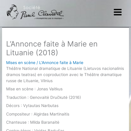
Aller
au
contenu
L’Annonce faite à Marie en
Lituanie (2018)
Mises en scène
/
L'Annonce faite à Marie
Théâtre National dramatique de Lituanie (Lietuvos nacionalinis
dramos teatras) en coproduction avec le Théâtre dramatique
russe de Lituanie, Vilnius
Mise en scène : Jonas Vaitkus
Traduction : Genovaitė Dručkutė (2016)
Décors : Vytautas Narbutas
Compositeur : Algirdas Martinaitis
Chanteuse : Milda Baranaitė
Contre-ténor : Vaidas Bartušas