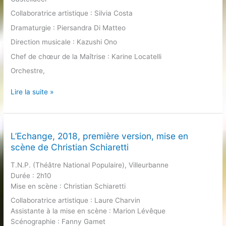
de
Paris
Collaboratrice artistique : Silvia Costa
Dramaturgie : Piersandra Di Matteo
Direction musicale : Kazushi Ono
Chef de chœur de la Maîtrise : Karine Locatelli
Orchestre,
Jeanne
Lire la suite »
d’Arc
au
bûcher,
2014,
L’Echange, 2018, première version, mise en
Opéra
scène de Christian Schiaretti
de
T.N.P. (Théâtre National Populaire), Villeurbanne
Lyon,
Durée : 2h10
Romeo
Mise en scène : Christian Schiaretti
Castellucci
Collaboratrice artistique : Laure Charvin
Assistante à la mise en scène : Marion Lévêque
Scénographie : Fanny Gamet