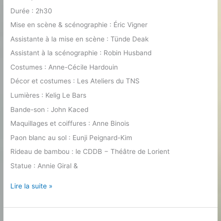
Durée : 2h30
Mise en scène & scénographie : Éric Vigner
Assistante à la mise en scène : Tünde Deak
Assistant à la scénographie : Robin Husband
Costumes : Anne-Cécile Hardouin
Décor et costumes : Les Ateliers du TNS
Lumières : Kelig Le Bars
Bande-son : John Kaced
Maquillages et coiffures : Anne Binois
Paon blanc au sol : Eunji Peignard-Kim
Rideau de bambou : le CDDB − Théâtre de Lorient
Statue : Annie Giral &
Partage
Lire la suite »
de
midi
d’Éric