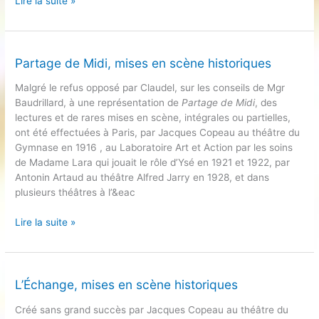
Lire la suite »
mises
en
scène
historiques
Partage de Midi, mises en scène historiques
Malgré le refus opposé par Claudel, sur les conseils de Mgr
Baudrillard, à une représentation de
Partage de Midi
, des
lectures et de rares mises en scène, intégrales ou partielles,
ont été effectuées à Paris, par Jacques Copeau au théâtre du
Gymnase en 1916 , au Laboratoire Art et Action par les soins
de Madame Lara qui jouait le rôle d’Ysé en 1921 et 1922, par
Antonin Artaud au théâtre Alfred Jarry en 1928, et dans
plusieurs théâtres à l’&eac
Partage
Lire la suite »
de
Midi,
mises
en
L’Échange, mises en scène historiques
scène
Créé sans grand succès par Jacques Copeau au théâtre du
historiques