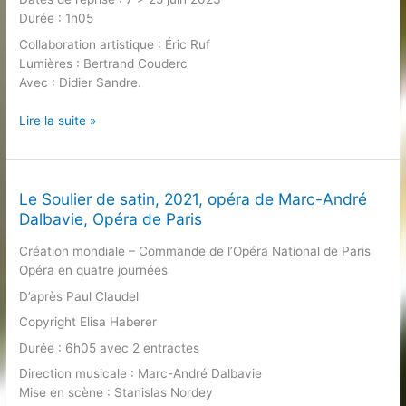
Broussky
Durée : 1h05
Collaboration artistique : Éric Ruf
Lumières : Bertrand Couderc
Avec : Didier Sandre.
La
Lire la suite »
Messe
là-
bas,
2020,
Le Soulier de satin, 2021, opéra de Marc-André
Singulis
Dalbavie, Opéra de Paris
de
Création mondiale – Commande de l’Opéra National de Paris
Didier
Opéra en quatre journées
Sandre,
Comédie-
D’après Paul Claudel
Française
Copyright Elisa Haberer
Durée : 6h05 avec 2 entractes
Direction musicale : Marc-André Dalbavie
Mise en scène : Stanislas Nordey