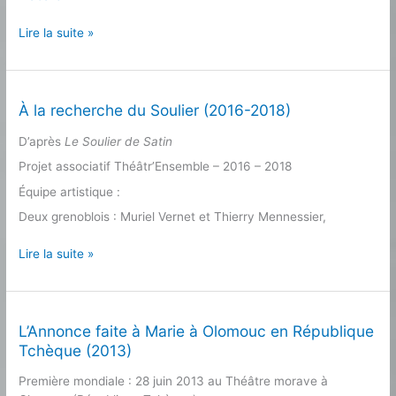
Le
Lire la suite »
Soulier
de
Satin
de
À la recherche du Soulier (2016-2018)
Lazare
D’après
Le Soulier de Satin
Herson-
Macarel
Projet associatif Théâtr’Ensemble – 2016 – 2018
Équipe artistique :
Deux grenoblois : Muriel Vernet et Thierry Mennessier,
À
Lire la suite »
la
recherche
du
Soulier
L’Annonce faite à Marie à Olomouc en République
(2016-
Tchèque (2013)
2018)
Première mondiale : 28 juin 2013 au Théâtre morave à