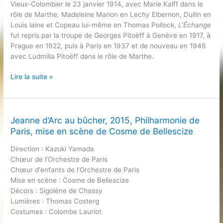
Vieux-Colombier le 23 janvier 1914, avec Marie Kalff dans le
rôle de Marthe, Madeleine Marion en Lechy Elbernon, Dullin en
Louis laine et Copeau lui-même en Thomas Pollock,
L’Échange
fut repris par la troupe de Georges Pitoëff à Genève en 1917, à
Prague en 1922, puis à Paris en 1937 et de nouveau en 1946
avec Ludmilla Pitoëff dans le rôle de Marthe.
L’Échange,
Lire la suite »
mises
en
scène
historiques
Jeanne d’Arc au bûcher, 2015, Philharmonie de
Paris, mise en scène de Cosme de Bellescize
Direction : Kazuki Yamada
Chœur de l'Orchestre de Paris
Chœur d'enfants de l'Orchestre de Paris
Mise en scène : Cosme de Bellescize
Décors : Sigolène de Chassy
Lumières : Thomas Costerg
Costumes : Colombe Lauriot