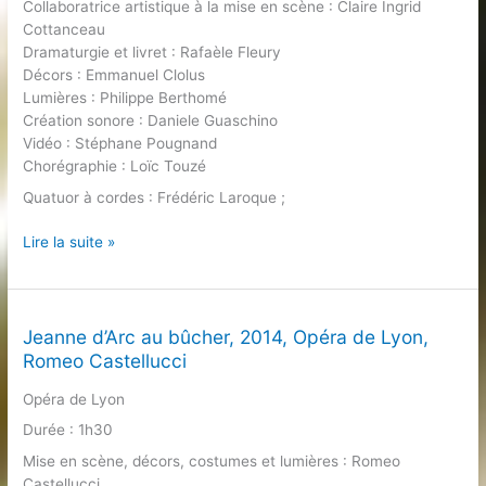
Collaboratrice artistique à la mise en scène : Claire Ingrid
Cottanceau
Dramaturgie et livret : Rafaèle Fleury
Décors : Emmanuel Clolus
Lumières : Philippe Berthomé
Création sonore : Daniele Guaschino
Vidéo : Stéphane Pougnand
Chorégraphie : Loïc Touzé
Quatuor à cordes : Frédéric Laroque ;
Le
Lire la suite »
Soulier
de
satin,
2021,
Jeanne d’Arc au bûcher, 2014, Opéra de Lyon,
opéra
Romeo Castellucci
de
Opéra de Lyon
Marc-
André
Durée : 1h30
Dalbavie,
Mise en scène, décors, costumes et lumières : Romeo
Opéra
Castellucci