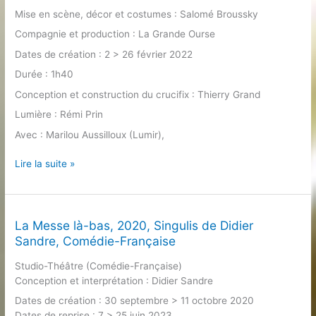
en
Mise en scène, décor et costumes : Salomé Broussky
scène
Compagnie et production : La Grande Ourse
de Jean-
François
Dates de création : 2 > 26 février 2022
Gardeil
Durée : 1h40
Conception et construction du crucifix : Thierry Grand
Lumière : Rémi Prin
Avec : Marilou Aussilloux (Lumir),
Le
Lire la suite »
Pain
Dur,
2022,
Les
La Messe là-bas, 2020, Singulis de Didier
Déchargeurs,
Sandre, Comédie-Française
mise
Studio-Théâtre (Comédie-Française)
en
Conception et interprétation : Didier Sandre
scène
de
Dates de création : 30 septembre > 11 octobre 2020
Salomé
Dates de reprise : 7 > 25 juin 2023