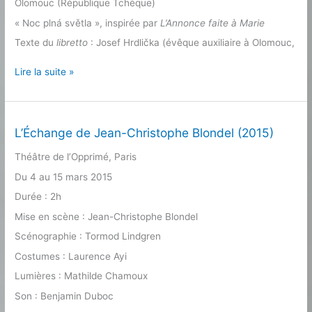
Olomouc (République Tchèque)
« Noc plná světla », inspirée par
L’Annonce faite à Marie
Texte du
libretto
: Josef Hrdlička (évêque auxiliaire à Olomouc,
L’Annonce
Lire la suite »
faite
à
Marie
à
L’Échange de Jean-Christophe Blondel (2015)
Olomouc
Théâtre de l’Opprimé, Paris
en
République
Du 4 au 15 mars 2015
Tchèque
Durée : 2h
(2013)
Mise en scène : Jean-Christophe Blondel
Scénographie : Tormod Lindgren
Costumes : Laurence Ayi
Lumières : Mathilde Chamoux
Son : Benjamin Duboc