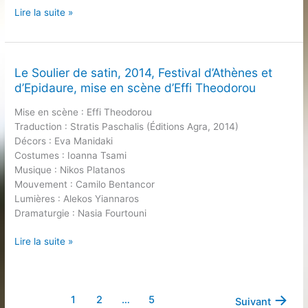
Jeanne
Lire la suite »
d’Arc
au
bûcher,
2015,
Le Soulier de satin, 2014, Festival d’Athènes et
Philharmonie
d’Epidaure, mise en scène d’Effi Theodorou
de
Mise en scène : Effi Theodorou
Paris,
Traduction : Stratis Paschalis (Éditions Agra, 2014)
mise
Décors : Eva Manidaki
en
Costumes : Ioanna Tsami
scène
Musique : Nikos Platanos
de
Mouvement : Camilo Bentancor
Cosme
Lumières : Alekos Yiannaros
de
Dramaturgie : Nasia Fourtouni
Bellescize
Le
Lire la suite »
Soulier
de
satin,
→
2014,
1
2
…
5
Suivant