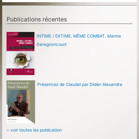
Festival
d’Athènes
et
Publications récentes
d’Epidaure,
mise
en
INTIME / EXTIME. MÊME COMBAT. Marine
scène
Deregnoncourt
d’Effi
Theodorou
Présences de Claudel par Didier Alexandre
>
voir toutes les publication