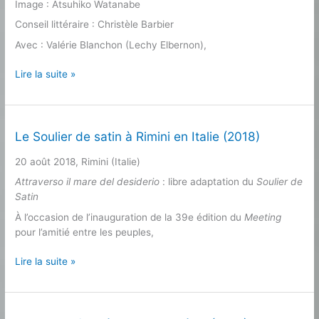
Image : Atsuhiko Watanabe
Conseil littéraire : Christèle Barbier
Avec : Valérie Blanchon (Lechy Elbernon),
L’Échange
Lire la suite »
de
Jean-
Christophe
Blondel (2015)
Le Soulier de satin à Rimini en Italie (2018)
20 août 2018, Rimini (Italie)
Attraverso il mare del desiderio
: libre adaptation du
Soulier de
Satin
À l’occasion de l’inauguration de la 39e édition du
Meeting
pour l’amitié entre les peuples,
Le
Lire la suite »
Soulier
de
satin