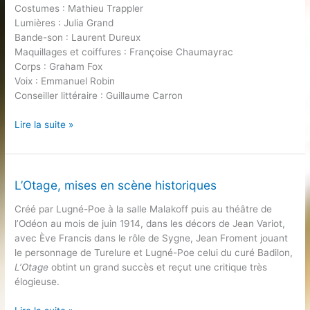
Costumes : Mathieu Trappler
Lumières : Julia Grand
Bande-son : Laurent Dureux
Maquillages et coiffures : Françoise Chaumayrac
Corps : Graham Fox
Voix : Emmanuel Robin
Conseiller littéraire : Guillaume Carron
L’Echange,
Lire la suite »
2018,
première
version,
mise
L’Otage, mises en scène historiques
en
Créé par Lugné-Poe à la salle Malakoff puis au théâtre de
scène
l’Odéon au mois de juin 1914, dans les décors de Jean Variot,
de
avec Ève Francis dans le rôle de Sygne, Jean Froment jouant
Christian
le personnage de Turelure et Lugné-Poe celui du curé Badilon,
Schiaretti
L’Otage
obtint un grand succès et reçut une critique très
élogieuse.
L’Otage,