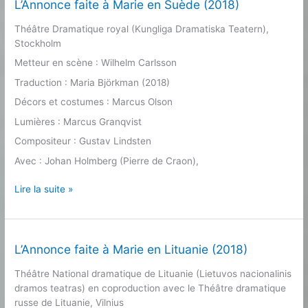
à
L’Annonce faite à Marie en Suède (2018)
Rimini
Théâtre Dramatique royal (Kungliga Dramatiska Teatern),
en
Stockholm
Italie
(2018)
Metteur en scène : Wilhelm Carlsson
Traduction : Maria Björkman (2018)
Décors et costumes : Marcus Olson
Lumières : Marcus Granqvist
Compositeur : Gustav Lindsten
Avec : Johan Holmberg (Pierre de Craon),
L’Annonce
Lire la suite »
faite
à
Marie
en
L’Annonce faite à Marie en Lituanie (2018)
Suède
Théâtre National dramatique de Lituanie (Lietuvos nacionalinis
(2018)
dramos teatras) en coproduction avec le Théâtre dramatique
russe de Lituanie, Vilnius