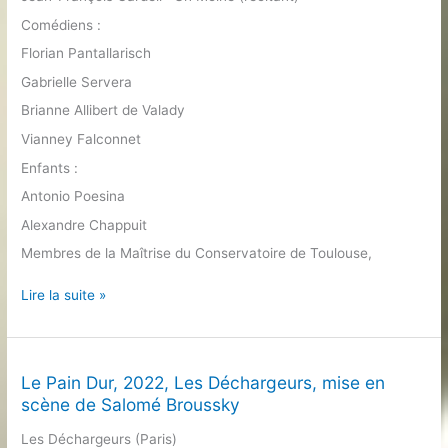
Comédiens :
Florian Pantallarisch
Gabrielle Servera
Brianne Allibert de Valady
Vianney Falconnet
Enfants :
Antonio Poesina
Alexandre Chappuit
Membres de la Maîtrise du Conservatoire de Toulouse,
L’Annonce
Lire la suite »
faite
à
Marie,
2019,
Le Pain Dur, 2022, Les Déchargeurs, mise en
livret
scène de Salomé Broussky
et
Les Déchargeurs (Paris)
mise