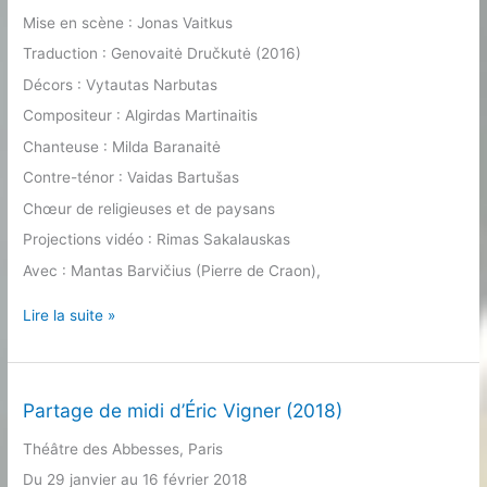
Mise en scène : Jonas Vaitkus
Traduction : Genovaitė Dručkutė (2016)
Décors : Vytautas Narbutas
Compositeur : Algirdas Martinaitis
Chanteuse : Milda Baranaitė
Contre-ténor : Vaidas Bartušas
Chœur de religieuses et de paysans
Projections vidéo : Rimas Sakalauskas
Avec : Mantas Barvičius (Pierre de Craon),
L’Annonce
Lire la suite »
faite
à
Marie
en
Partage de midi d’Éric Vigner (2018)
Lituanie
Théâtre des Abbesses, Paris
(2018)
Du 29 janvier au 16 février 2018