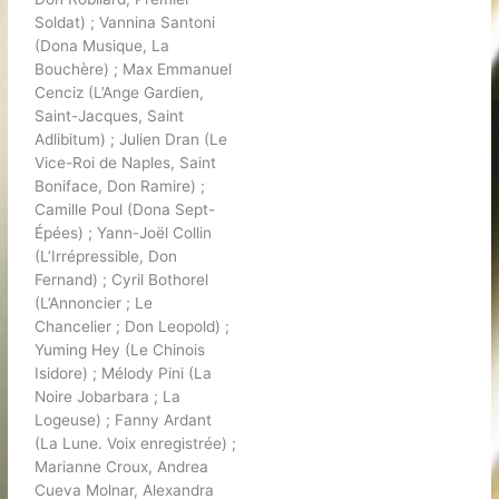
Soldat) ; Vannina Santoni
(Dona Musique, La
Bouchère) ; Max Emmanuel
Cenciz (L’Ange Gardien,
Saint-Jacques, Saint
Adlibitum) ; Julien Dran (Le
Vice-Roi de Naples, Saint
Boniface, Don Ramire) ;
Camille Poul (Dona Sept-
Épées) ; Yann-Joël Collin
(L’Irrépressible, Don
Fernand) ; Cyril Bothorel
(L’Annoncier ; Le
Chancelier ; Don Leopold) ;
Yuming Hey (Le Chinois
Isidore) ; Mélody Pini (La
Noire Jobarbara ; La
Logeuse) ; Fanny Ardant
(La Lune. Voix enregistrée) ;
Marianne Croux, Andrea
Cueva Molnar, Alexandra