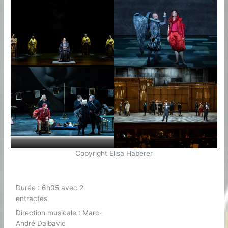
Copyright Elisa Haberer
Durée : 6h05 avec 2
entractes
Direction musicale : Marc-
André Dalbavie