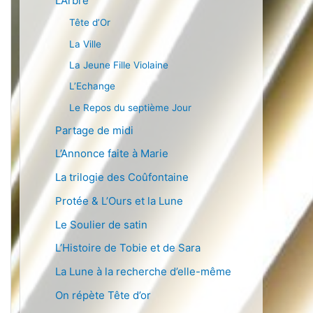
L’Arbre
Tête d’Or
La Ville
La Jeune Fille Violaine
L’Echange
Le Repos du septième Jour
Partage de midi
L’Annonce faite à Marie
La trilogie des Coûfontaine
Protée & L’Ours et la Lune
Le Soulier de satin
L’Histoire de Tobie et de Sara
La Lune à la recherche d’elle-même
On répète Tête d’or