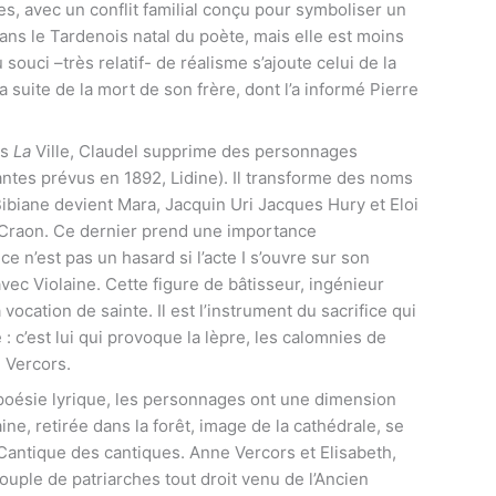
s, avec un conflit familial conçu pour symboliser un
dans le Tardenois natal du poète, mais elle est moins
souci –très relatif- de réalisme s’ajoute celui de la
 suite de la mort de son frère, dont l’a informé Pierre
ns
La
Ville, Claudel supprime des personnages
antes prévus en 1892, Lidine). Il transforme des noms
ibiane devient Mara, Jacquin Uri Jacques Hury et Eloi
e Craon. Ce dernier prend une importance
ce n’est pas un hasard si l’acte I s’ouvre sur son
avec Violaine. Cette figure de bâtisseur, ingénieur
vocation de sainte. Il est l’instrument du sacrifice qui
le : c’est lui qui provoque la lèpre, les calomnies de
e Vercors.
 poésie lyrique, les personnages ont une dimension
ne, retirée dans la forêt, image de la cathédrale, se
 Cantique des cantiques. Anne Vercors et Elisabeth,
uple de patriarches tout droit venu de l’Ancien