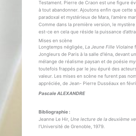
Testament. Pierre de Craon est une figure éva
à tout abandonner. Ajoutons enfin que cette
paradoxal et mystérieux de Mara, l’amère marât
Comme dans la première version, le mystère 
est-ce en cela que réside la puissance d’attra
Mises en scène
Longtemps négligée,
La Jeune Fille Violaine
Jongleurs de Paris à la salle d’Iéna, devant 
mélange de réalisme paysan et de poésie mys
toutefois frappés par le jeu épuré des acteur
valeur. Les mises en scène ne furent pas nombr
appréciée, de Jean- Pierre Dusséaux en févrie
Pascale ALEXANDRE
Bibliographie :
Jeanne Le Hir,
Une lecture de la deuxième v
l’Université de Grenoble, 1979.