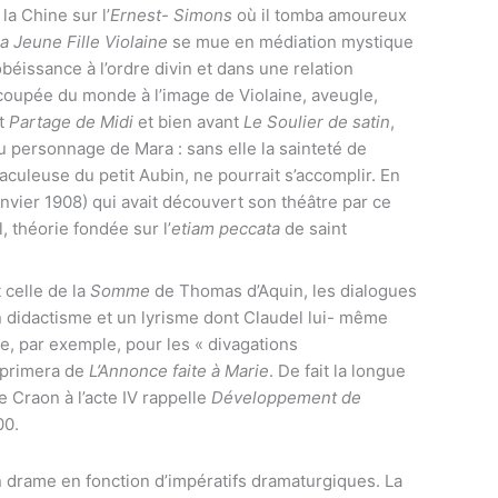
 la Chine sur l’
Ernest- Simons
où il tomba amoureux
a Jeune Fille Violaine
se mue en médiation mystique
obéissance à l’ordre divin et dans une relation
, coupée du monde à l’image de Violaine, aveugle,
nt
Partage de Midi
et bien avant
Le Soulier de satin
,
u personnage de Mara : sans elle la sainteté de
aculeuse du petit Aubin, ne pourrait s’accomplir. En
anvier 1908) qui avait découvert son théâtre par ce
, théorie fondée sur l’
etiam peccata
de saint
 celle de la
Somme
de Thomas d’Aquin, les dialogues
n didactisme et un lyrisme dont Claudel lui- même
ère, par exemple, pour les « divagations
upprimera de
L’Annonce faite à Marie
. De fait la longue
e Craon à l’acte IV rappelle
Développement de
00.
 drame en fonction d’impératifs dramaturgiques. La