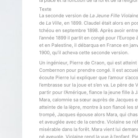
la place et la fonction de la foi et de la religi
Texte
La seconde version de
La Jeune Fille Violain
de
La Ville
, en 1899. Claudel était alors en p
tchéou en septembre 1898. Après avoir entr
l’année 1899 il partit en congé pour l’Europe 
et en Palestine, il débarqua en France en janv
1900, qu’il acheva cette seconde version.
Un ingénieur, Pierre de Craon, qui est atteint
Combernon pour prendre congé. Il est accueill
écoute Pierre lui expliquer que l’amour s’accom
l’embrasse sur la joue et s’en va. Le père de
partir pour l’Amérique, fiance la jeune fille à
Mara, calomnie sa sœur auprès de Jacques en l
atteinte de la lèpre, montre à son fiancé les 
trompé, Jacques épouse alors Mara, qui chass
et aveuglée avec de la cendre. Violaine se r
misérable dans la forêt. Mara vient lui demand
né aveugle. Violaine rend la vue à l’enfant. P