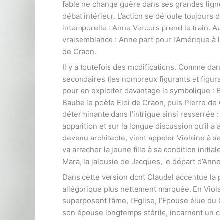
fable ne change guère dans ses grandes ligne
débat intérieur. L’action se déroule toujours 
intemporelle : Anne Vercors prend le train. Au 
vraisemblance : Anne part pour l’Amérique à la
de Craon.
Il y a toutefois des modifications. Comme da
secondaires (les nombreux figurants et figur
pour en exploiter davantage la symbolique : B
Baube le poète Eloi de Craon, puis Pierre d
déterminante dans l’intrigue ainsi resserrée : 
apparition et sur la longue discussion qu’il a 
devenu architecte, vient appeler Violaine à sa 
va arracher la jeune fille à sa condition initia
Mara, la jalousie de Jacques, le départ d’Ann
Dans cette version dont Claudel accentue la
allégorique plus nettement marquée. En Violai
superposent l’âme, l’Eglise, l’Epouse élue du
son épouse longtemps stérile, incarnent un co