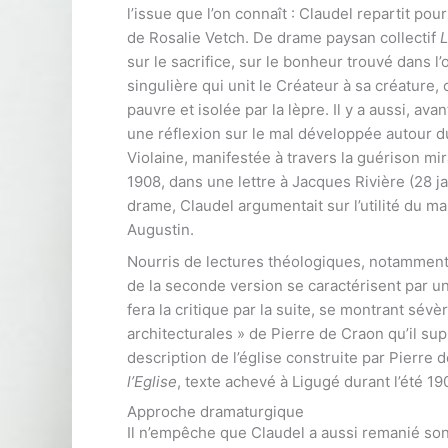
l’issue que l’on connaît : Claudel repartit pour
de Rosalie Vetch. De drame paysan collectif
L
sur le sacrifice, sur le bonheur trouvé dans l’
singulière qui unit le Créateur à sa créature
pauvre et isolée par la lèpre. Il y a aussi, ava
une réflexion sur le mal développée autour d
Violaine, manifestée à travers la guérison mir
1908, dans une lettre à Jacques Rivière (28 j
drame, Claudel argumentait sur l’utilité du mal
Augustin.
Nourris de lectures théologiques, notamment
de la seconde version se caractérisent par u
fera la critique par la suite, se montrant sév
architecturales » de Pierre de Craon qu’il s
description de l’église construite par Pierre d
l’Eglise
, texte achevé à Ligugé durant l’été 19
Approche dramaturgique
Il n’empêche que Claudel a aussi remanié son