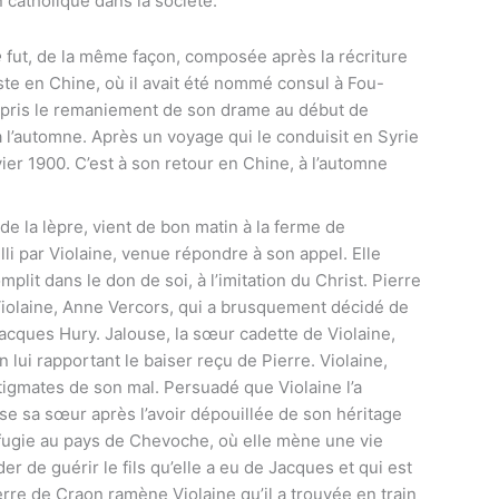
on catholique dans la société.
e
fut, de la même façon, composée après la récriture
oste en Chine, où il avait été nommé consul à Fou-
epris le remaniement de son drame au début de
à l’automne. Après un voyage qui le conduisit en Syrie
ier 1900. C’est à son retour en Chine, à l’automne
 de la lèpre, vient de bon matin à la ferme de
i par Violaine, venue répondre à son appel. Elle
plit dans le don de soi, à l’imitation du Christ. Pierre
 Violaine, Anne Vercors, qui a brusquement décidé de
 Jacques Hury. Jalouse, la sœur cadette de Violaine,
ui rapportant le baiser reçu de Pierre. Violaine,
stigmates de son mal. Persuadé que Violaine l’a
e sa sœur après l’avoir dépouillée de son héritage
éfugie au pays de Chevoche, où elle mène une vie
er de guérir le fils qu’elle a eu de Jacques et qui est
ierre de Craon ramène Violaine qu’il a trouvée en train