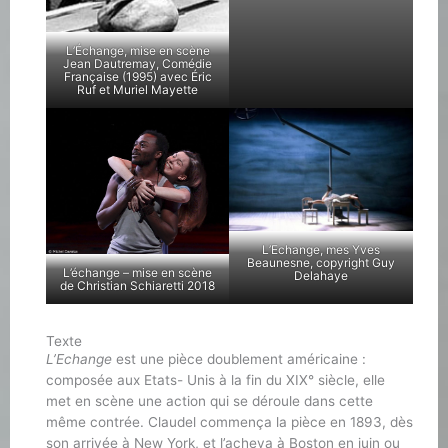
L’Échange, mise en scène
Jean Dautremay, Comédie
Française (1995) avec Éric
Ruf et Muriel Mayette
L’Echange, mes Yves
Beaunesne, copyright Guy
L’échange – mise en scène
Delahaye
de Christian Schiaretti 2018
Texte
L’Echange
est une pièce doublement américaine :
composée aux Etats- Unis à la fin du XIX° siècle, elle
met en scène une action qui se déroule dans cette
même contrée. Claudel commença la pièce en 1893, dès
son arrivée à New York, et l’acheva à Boston en juin ou