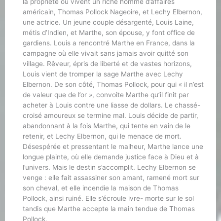
la propriété où vivent un riche homme d’affaires
américain, Thomas Pollock Nageoire, et Lechy Elbernon,
une actrice. Un jeune couple désargenté, Louis Laine,
métis d’Indien, et Marthe, son épouse, y font office de
gardiens. Louis a rencontré Marthe en France, dans la
campagne où elle vivait sans jamais avoir quitté son
village. Rêveur, épris de liberté et de vastes horizons,
Louis vient de tromper la sage Marthe avec Lechy
Elbernon. De son côté, Thomas Pollock, pour qui « il n’est
de valeur que de l’or », convoite Marthe qu’il finit par
acheter à Louis contre une liasse de dollars. Le chassé-
croisé amoureux se termine mal. Louis décide de partir,
abandonnant à la fois Marthe, qui tente en vain de le
retenir, et Lechy Elbernon, qui le menace de mort.
Désespérée et pressentant le malheur, Marthe lance une
longue plainte, où elle demande justice face à Dieu et à
l’univers. Mais le destin s’accomplit. Lechy Elbernon se
venge : elle fait assassiner son amant, ramené mort sur
son cheval, et elle incendie la maison de Thomas
Pollock, ainsi ruiné. Elle s’écroule ivre- morte sur le sol
tandis que Marthe accepte la main tendue de Thomas
Pollock.