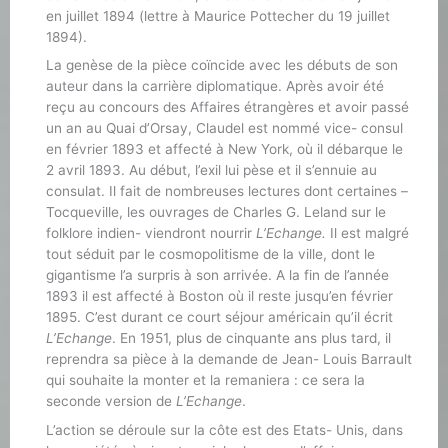
en juillet 1894 (lettre à Maurice Pottecher du 19 juillet
1894).
La genèse de la pièce coïncide avec les débuts de son
auteur dans la carrière diplomatique. Après avoir été
reçu au concours des Affaires étrangères et avoir passé
un an au Quai d’Orsay, Claudel est nommé vice- consul
en février 1893 et affecté à New York, où il débarque le
2 avril 1893. Au début, l’exil lui pèse et il s’ennuie au
consulat. Il fait de nombreuses lectures dont certaines –
Tocqueville, les ouvrages de Charles G. Leland sur le
folklore indien- viendront nourrir
L’Echange.
Il est malgré
tout séduit par le cosmopolitisme de la ville, dont le
gigantisme l’a surpris à son arrivée. A la fin de l’année
1893 il est affecté à Boston où il reste jusqu’en février
1895. C’est durant ce court séjour américain qu’il écrit
L’Echange
. En 1951, plus de cinquante ans plus tard, il
reprendra sa pièce à la demande de Jean- Louis Barrault
qui souhaite la monter et la remaniera : ce sera la
seconde version de
L’Echange
.
L’action se déroule sur la côte est des Etats- Unis, dans