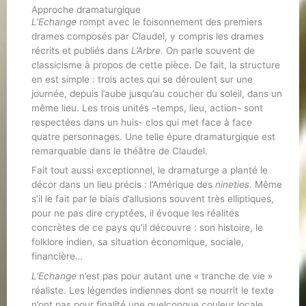
Approche dramaturgique
L’Echange
rompt avec le foisonnement des premiers
drames composés par Claudel, y compris les drames
récrits et publiés dans
L’Arbre
. On parle souvent de
classicisme à propos de cette pièce. De fait, la structure
en est simple : trois actes qui se déroulent sur une
journée, depuis l’aube jusqu’au coucher du soleil, dans un
même lieu. Les trois unités –temps, lieu, action- sont
respectées dans un huis- clos qui met face à face
quatre personnages. Une telle épure dramaturgique est
remarquable dans le théâtre de Claudel.
Fait tout aussi exceptionnel, le dramaturge a planté le
décor dans un lieu précis : l’Amérique des
nineties
. Même
s’il le fait par le biais d’allusions souvent très elliptiques,
pour ne pas dire cryptées, il évoque les réalités
concrètes de ce pays qu’il découvre : son histoire, le
folklore indien, sa situation économique, sociale,
financière…
L’Echange
n’est pas pour autant une « tranche de vie »
réaliste. Les légendes indiennes dont se nourrit le texte
n’ont pas pour finalité une quelconque couleur locale.