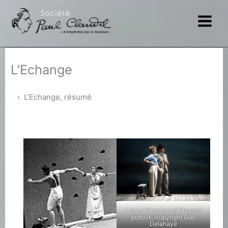
Aller
au
contenu
L’Echange
L’Echange, résumé
Lechy Elbernon et Thomas
pollock, copyright Guy
Delahaye