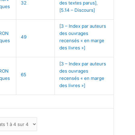
32
des textes parus]
,
ques
[5.14 – Discours]
[3 – Index par auteurs
RON
des ouvrages
49
ques
recensés « en marge
des livres »]
[3 – Index par auteurs
RON
des ouvrages
65
ques
recensés « en marge
des livres »]