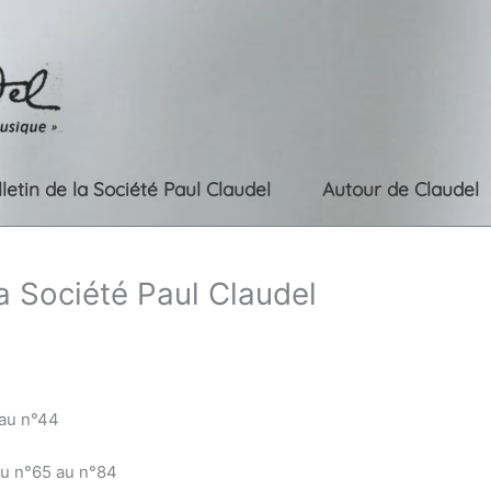
lletin de la Société Paul Claudel
Autour de Claudel
la Société Paul Claudel
 au n°44
du n°65 au n°84