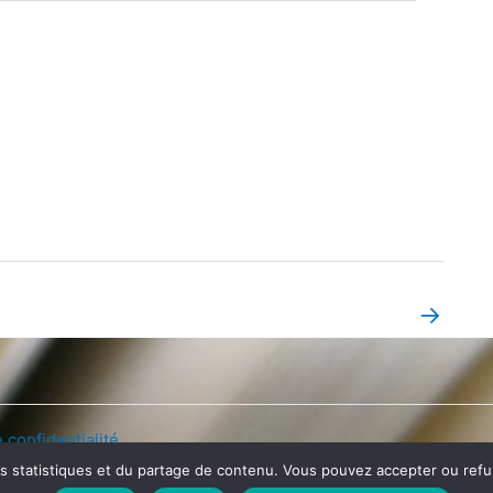
→
Book Page suivant
 confidentialité
es statistiques et du partage de contenu. Vous pouvez accepter ou refuse