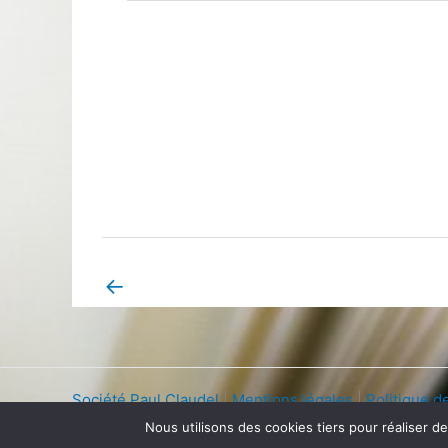
←
Book Page précédent
Société Paul Claudel
|
Mentions légales
|
Politique de
Nous utilisons des cookies tiers pour réaliser d