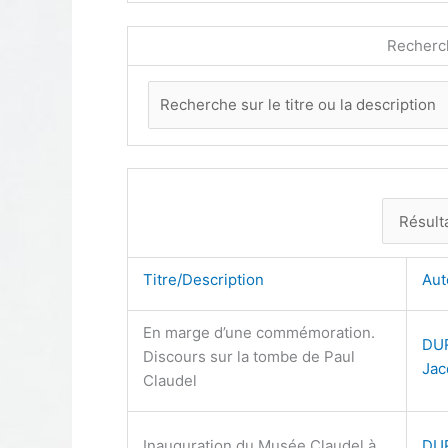
Recherc
Titre/Description
Au
En marge d’une commémoration.
DU
Discours sur la tombe de Paul
Jac
Claudel
Inauguration du Musée Claudel à
DU