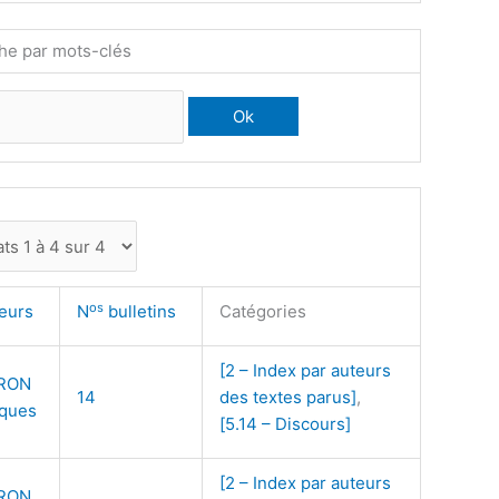
he par mots-clés
os
teurs
N
bulletins
Catégories
[2 – Index par auteurs
RON
14
des textes parus]
,
ques
[5.14 – Discours]
[2 – Index par auteurs
RON