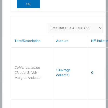
os
Titre/Description
Auteurs
N
bullet
Cahier canadien
(Ouvrage
Claudel 3.
Voir
0
collectif)
Margret Anderson