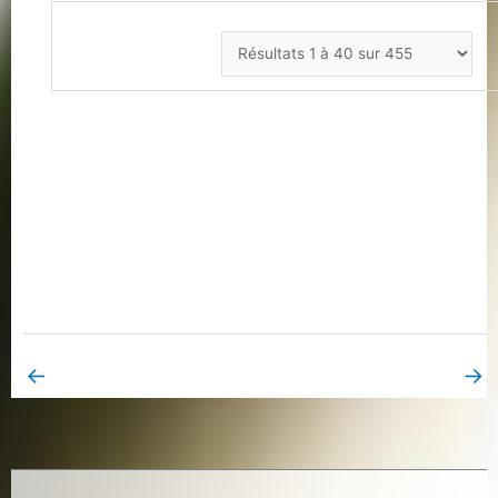
←
→
Book Page précédent
Book Page suivant