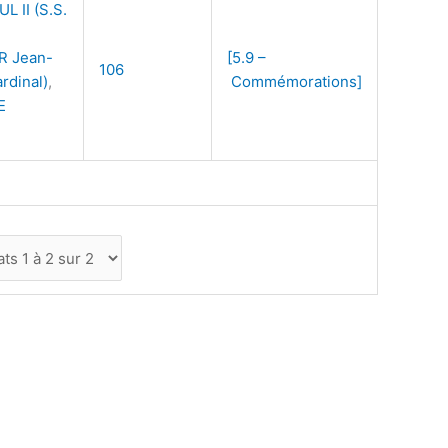
L II (S.S.
,
R Jean-
[5.9 –
106
rdinal)
,
Commémorations]
E