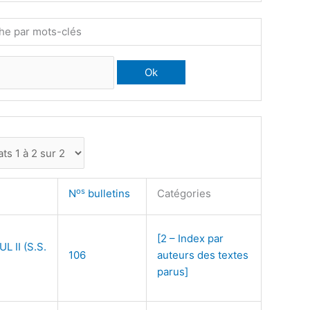
he par mots-clés
os
N
bulletins
Catégories
[2 – Index par
L II (S.S.
106
auteurs des textes
parus]