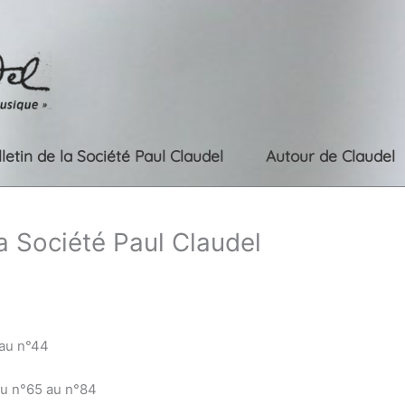
lletin de la Société Paul Claudel
Autour de Claudel
la Société Paul Claudel
 au n°44
du n°65 au n°84