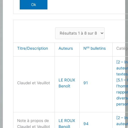
os
Titre/Description
Auteurs
N
bulletins
Catég
[2 – I
auteu
textes
LE ROUX
[5.1 –
Claudel et Veuillot
91
Benoît
l’hom
rappo
divers
person
[2 – I
Note à propos de
LE ROUX
94
auteu
Claudel et Veuillot
Benoît