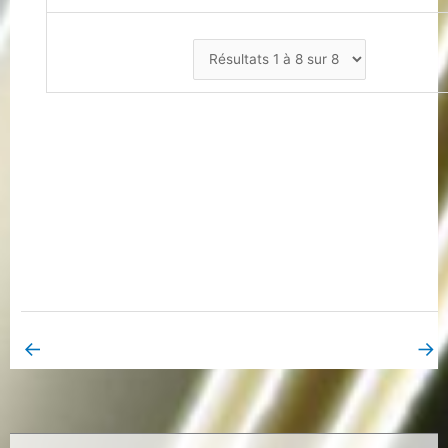
←
→
Book Page précédent
Book Page suivant