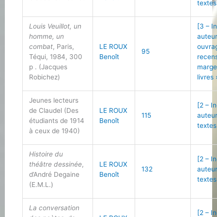
textes
Louis Veuillot, un
[3 – I
homme, un
auteu
combat
, Paris,
LE ROUX
ouvra
95
Téqui, 1984, 300
Benoît
recen
p . (Jacques
marge
Robichez)
livres 
Jeunes lecteurs
[2 – I
de Claudel (Des
LE ROUX
115
auteu
étudiants de 1914
Benoît
textes
à ceux de 1940)
Histoire du
[2 – I
théâtre dessinée
,
LE ROUX
132
auteu
d’André Degaine
Benoît
textes
(E.M.L.)
La conversation
[2 – I