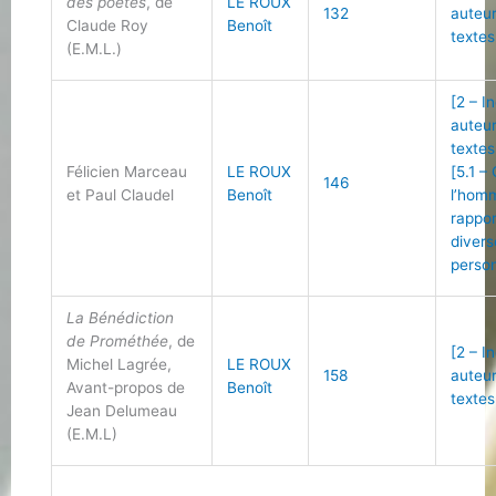
des poètes
, de
LE ROUX
132
auteu
Claude Roy
Benoît
textes
(E.M.L.)
[2 – I
auteu
textes
Félicien Marceau
LE ROUX
[5.1 –
146
et Paul Claudel
Benoît
l’hom
rappo
divers
person
La Bénédiction
de Prométhée
, de
[2 – I
Michel Lagrée,
LE ROUX
158
auteu
Avant-propos de
Benoît
textes
Jean Delumeau
(E.M.L)