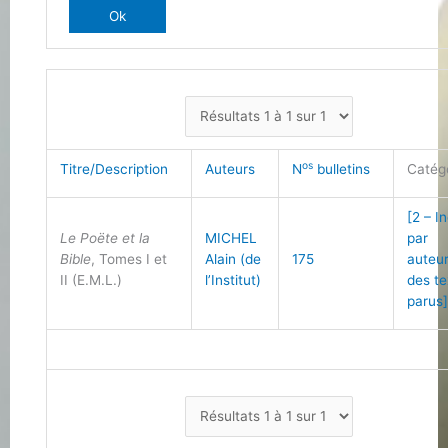
os
Titre/Description
Auteurs
N
bulletins
Catég
[2 – I
Le Poëte et la
MICHEL
par
Bible
, Tomes I et
Alain (de
175
auteu
II (E.M.L.)
l’Institut)
des te
parus