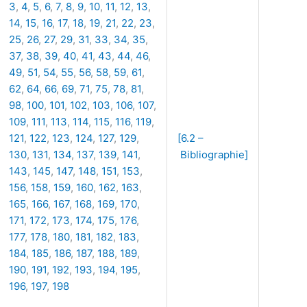
3
,
4
,
5
,
6
,
7
,
8
,
9
,
10
,
11
,
12
,
13
,
14
,
15
,
16
,
17
,
18
,
19
,
21
,
22
,
23
,
25
,
26
,
27
,
29
,
31
,
33
,
34
,
35
,
37
,
38
,
39
,
40
,
41
,
43
,
44
,
46
,
49
,
51
,
54
,
55
,
56
,
58
,
59
,
61
,
62
,
64
,
66
,
69
,
71
,
75
,
78
,
81
,
98
,
100
,
101
,
102
,
103
,
106
,
107
,
109
,
111
,
113
,
114
,
115
,
116
,
119
,
121
,
122
,
123
,
124
,
127
,
129
,
[6.2 –
130
,
131
,
134
,
137
,
139
,
141
,
Bibliographie]
143
,
145
,
147
,
148
,
151
,
153
,
156
,
158
,
159
,
160
,
162
,
163
,
165
,
166
,
167
,
168
,
169
,
170
,
171
,
172
,
173
,
174
,
175
,
176
,
177
,
178
,
180
,
181
,
182
,
183
,
184
,
185
,
186
,
187
,
188
,
189
,
190
,
191
,
192
,
193
,
194
,
195
,
196
,
197
,
198