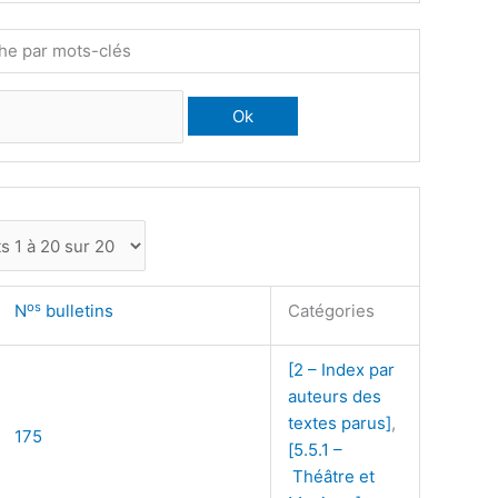
he par mots-clés
os
N
bulletins
Catégories
[2 – Index par
auteurs des
textes parus]
,
175
[5.5.1 –
Théâtre et