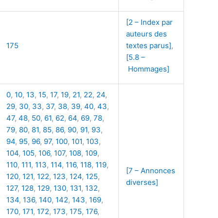
[2 – Index par
auteurs des
175
textes parus]
,
[5.8 –
Hommages]
0
,
10
,
13
,
15
,
17
,
19
,
21
,
22
,
24
,
29
,
30
,
33
,
37
,
38
,
39
,
40
,
43
,
47
,
48
,
50
,
61
,
62
,
64
,
69
,
78
,
79
,
80
,
81
,
85
,
86
,
90
,
91
,
93
,
94
,
95
,
96
,
97
,
100
,
101
,
103
,
104
,
105
,
106
,
107
,
108
,
109
,
110
,
111
,
113
,
114
,
116
,
118
,
119
,
[7 – Annonces
120
,
121
,
122
,
123
,
124
,
125
,
diverses]
127
,
128
,
129
,
130
,
131
,
132
,
134
,
136
,
140
,
142
,
143
,
169
,
170
,
171
,
172
,
173
,
175
,
176
,