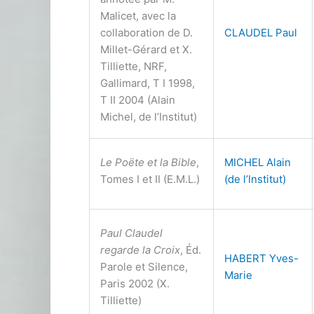
Malicet, avec la
collaboration de D.
CLAUDEL Paul
Millet-Gérard et X.
Tilliette, NRF,
Gallimard, T I 1998,
T II 2004 (Alain
Michel, de l’Institut)
Le Poëte et la Bible
,
MICHEL Alain
Tomes I et II (E.M.L.)
(de l’Institut)
Paul Claudel
regarde la Croix
, Éd.
HABERT Yves-
Parole et Silence,
Marie
Paris 2002 (X.
Tilliette)