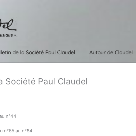
lletin de la Société Paul Claudel
Autour de Claudel
la Société Paul Claudel
 au n°44
du n°65 au n°84