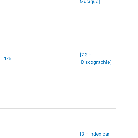
Musique]
[7.3 –
175
Discographie]
[3 – Index par