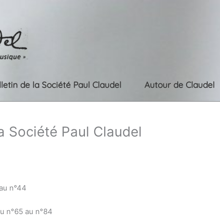
lletin de la Société Paul Claudel
Autour de Claudel
la Société Paul Claudel
 au n°44
du n°65 au n°84