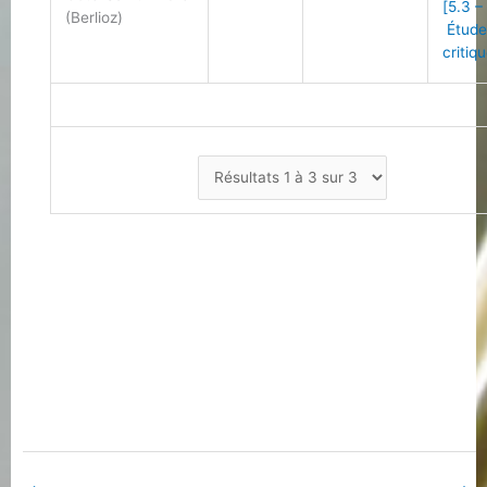
[5.3 –
(Berlioz)
Étude
critiq