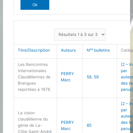
os
Titre/Description
Auteurs
N
bulletins
Catég
Les Rencontres
[2 – I
Internationales
par
PERRY
Claudéliennes de
58
,
59
auteu
Marc
Brangues
des te
reportées à 1976
parus
[2 – I
par
La vision
auteu
claudélienne du
PERRY
des te
génie de La-
85
Marc
parus
Côte-Saint-André