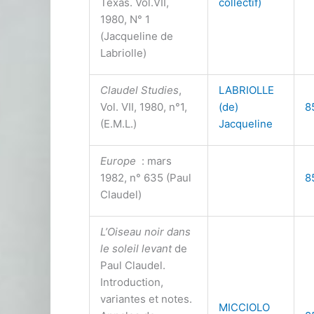
Texas. Vol.VII,
collectif)
1980, N° 1
(Jacqueline de
Labriolle)
Claudel Studies
,
LABRIOLLE
Vol. VII, 1980, n°1,
(de)
8
(E.M.L.)
Jacqueline
Europe
: mars
1982, n° 635 (Paul
8
Claudel)
L’Oiseau noir dans
le soleil levant
de
Paul Claudel.
Introduction,
variantes et notes.
MICCIOLO