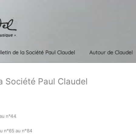
lletin de la Société Paul Claudel
Autour de Claudel
la Société Paul Claudel
 au n°44
du n°65 au n°84