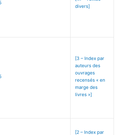
5
divers]
[3 – Index par
auteurs des
ouvrages
5
recensés « en
marge des
livres »]
[2 – Index par