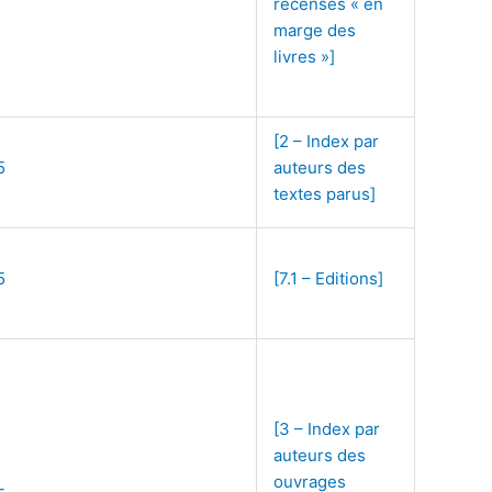
recensés « en
marge des
livres »]
[2 – Index par
5
auteurs des
textes parus]
5
[7.1 – Editions]
[3 – Index par
auteurs des
ouvrages