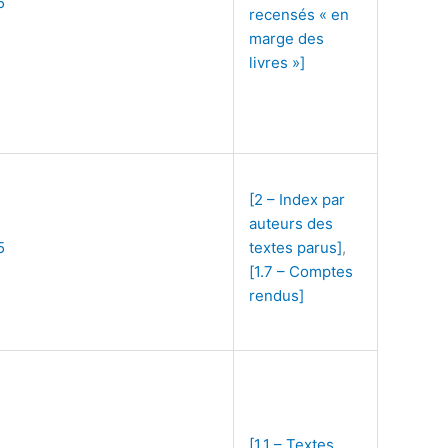
5
recensés « en
marge des
livres »]
[2 – Index par
auteurs des
5
textes parus]
,
[1.7 – Comptes
rendus]
[1.1 – Textes