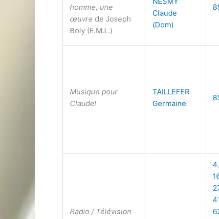
NESMY
homme, une
8
Claude
œuvre
de Joseph
(Dom)
Boly (E.M.L.)
Musique pour
TAILLEFER
8
Claudel
Germaine
4
1
2
4
Radio / Télévision
6