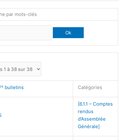
he par mots-clés
os
bulletins
Catégories
[6.1.1 – Comptes
rendus
5
d’Assemblée
Générale]