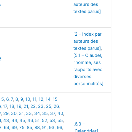
5
auteurs des
textes parus]
[2 – Index par
auteurs des
textes parus]
,
[5.1 – Claudel,
5
l’homme, ses
rapports avec
diverses
personnalités]
,
5
,
6
,
7
,
8
,
9
,
10
,
11
,
12
,
14
,
15
,
6
,
17
,
18
,
19
,
21
,
22
,
23
,
25
,
26
,
7
,
29
,
30
,
31
,
33
,
34
,
35
,
37
,
40
,
1
,
43
,
44
,
45
,
46
,
51
,
52
,
53
,
55
,
[6.3 –
2
,
64
,
69
,
75
,
85
,
88
,
91
,
93
,
96
,
Calendrier]