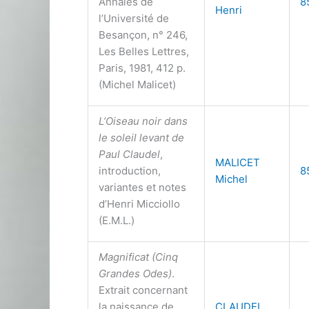
Annales de
8
Henri
l’Université de
Besançon, n° 246,
Les Belles Lettres,
Paris, 1981, 412 p.
(Michel Malicet)
L’Oiseau noir dans
le soleil levant de
Paul Claudel
,
MALICET
introduction,
8
Michel
variantes et notes
d’Henri Micciollo
(E.M.L.)
Magnificat (Cinq
Grandes Odes)
.
Extrait concernant
la naissance de
CLAUDEL