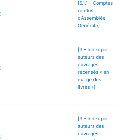
[6.1.1 – Comptes
rendus
5
d’Assemblée
Générale]
[3 – Index par
auteurs des
ouvrages
5
recensés « en
marge des
livres »]
[3 – Index par
auteurs des
ouvrages
5