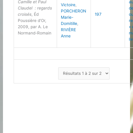
Camille et Paul
a
Victoire
,
Claudel : regards
d
PORCHERON
croisés
, Éd
197
o
Marie-
Poussière d’Or,
r
Domitille
,
2009, par A. Le
« 
RIVIÈRE
Normand-Romain
m
Anne
li