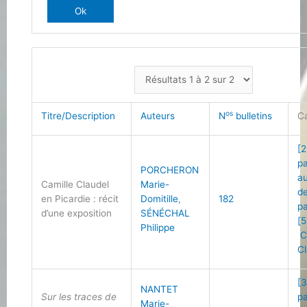
os
Titre/Description
Auteurs
N
bulletins
C
[2
p
PORCHERON
a
Camille Claudel
Marie-
de
en Picardie : récit
Domitille
,
182
p
d’une exposition
SÉNÉCHAL
[5
Philippe
C
Cl
[3
NANTET
Sur les traces de
p
Marie-