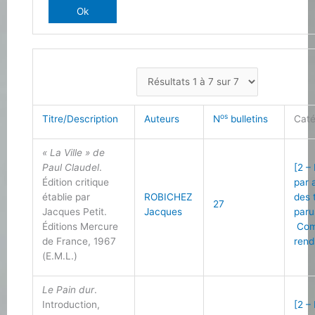
os
Titre/Description
Auteurs
N
bulletins
Caté
« La Ville » de
Paul Claudel
.
[2 –
Édition critique
par 
établie par
ROBICHEZ
des 
27
Jacques Petit.
Jacques
paru
Éditions Mercure
Com
de France, 1967
rend
(E.M.L.)
Le Pain dur
.
Introduction,
[2 –