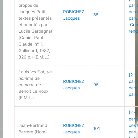
propos de
par 
Jacques Petit,
ROBICHEZ
des 
88
textes présentés
Jacques
paru
et annotés par
Com
Lucile Garbagnati
rend
(Cahier Paul
Claudel n°11,
Gallimard, 1982,
326 p.) (E.M.L.)
Louis Veuillot, un
[2 –
homme de
ROBICHEZ
par 
combat
, de
95
Jacques
des 
Benoît Le Roux
paru
(E.M.L.)
[2 –
par 
Jean-Bertrand
ROBICHEZ
des 
101
Barrère (Hom)
Jacques
paru