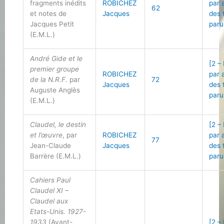
fragments inédits
ROBICHEZ
par 
62
et notes de
Jacques
des 
Jacques Petit
paru
(E.M.L.)
André Gide et le
[2 –
premier groupe
ROBICHEZ
par 
de la N.R.F.
par
72
Jacques
des 
Auguste Anglès
paru
(E.M.L.)
Claudel, le destin
[2 –
et l’œuvre
, par
ROBICHEZ
par 
77
Jean-Claude
Jacques
des 
Barrère (E.M.L.)
paru
Cahiers Paul
Claudel XI –
Claudel aux
Etats-Unis. 1927-
1933
(Avant-
[2 –