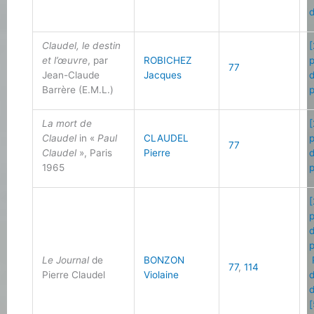
d
Claudel, le destin
[
et l’œuvre
, par
ROBICHEZ
77
Jean-Claude
Jacques
Barrère (E.M.L.)
La mort de
[
Claudel
in «
Paul
CLAUDEL
77
Claudel
», Paris
Pierre
1965
[
Le Journal
de
BONZON
77
,
114
Pierre Claudel
Violaine
[