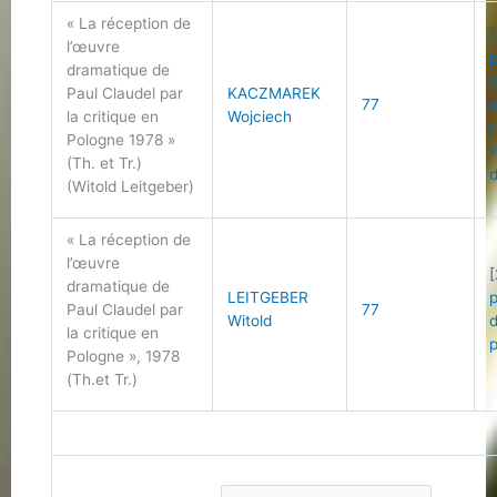
« La réception de
[
l’œuvre
dramatique de
Paul Claudel par
KACZMAREK
77
la critique en
Wojciech
Pologne 1978 »
(Th. et Tr.)
d
(Witold Leitgeber)
« La réception de
l’œuvre
[
dramatique de
LEITGEBER
Paul Claudel par
77
Witold
la critique en
Pologne », 1978
(Th.et Tr.)