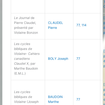
C
Le Journal
de
[
Pierre Claudel,
CLAUDEL
77
,
114
présenté par
Pierre
Violaine Bonzon
Les cycles
bibliques de
[
Violaine- Cahiers
canadiens
BOLY Joseph
77
Claudel X
, par
Marthe Baudoin
(E.M.L.)
[
Les cycles
bibliques de
BAUDOIN
77
Violaine
(Joseph
Marthe