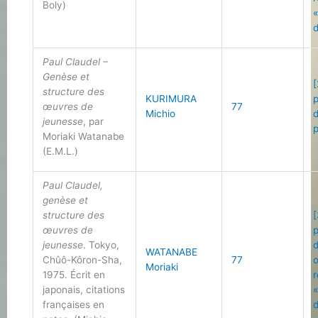
Boly)
d
Paul Claudel –
Genèse et
[
structure des
KURIMURA
œuvres de
77
Michio
jeunesse
, par
Moriaki Watanabe
(E.M.L.)
Paul Claudel,
genèse et
structure des
[
œuvres de
jeunesse
. Tokyo,
WATANABE
Chûô-Kôron-Sha,
77
Moriaki
1975. Écrit en
japonais, citations
françaises en
d