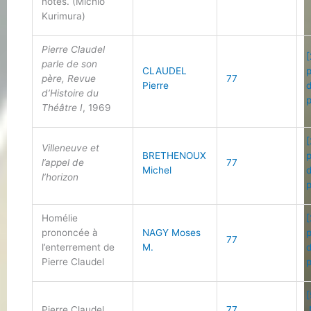
notes. (Michio
Kurimura)
Pierre Claudel
[
parle de son
CLAUDEL
père, Revue
77
Pierre
d’Histoire du
Théâtre I
, 1969
[
Villeneuve et
BRETHENOUX
l’appel de
77
Michel
l’horizon
Homélie
[
prononcée à
NAGY Moses
77
l’enterrement de
M.
Pierre Claudel
[
Pierre Claudel
77