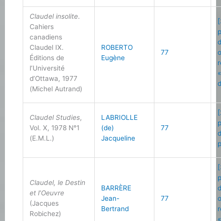
Claudel insolite
.
[
Cahiers
canadiens
Claudel IX.
ROBERTO
77
Éditions de
Eugène
l’Université
d’Ottawa, 1977
d
(Michel Autrand)
[
Claudel Studies
,
LABRIOLLE
Vol. X, 1978 N°1
(de)
77
(E.M.L.)
Jacqueline
[
Claudel, le Destin
BARRÈRE
et l’Oeuvre
Jean-
77
(Jacques
Bertrand
Robichez)