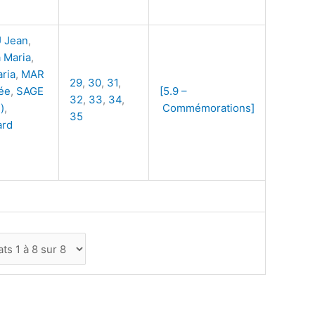
 Jean
,
 Maria
,
ria
,
MAR
29
,
30
,
31
,
ée
,
SAGE
[5.9 –
32
,
33
,
34
,
)
,
Commémorations]
35
ard