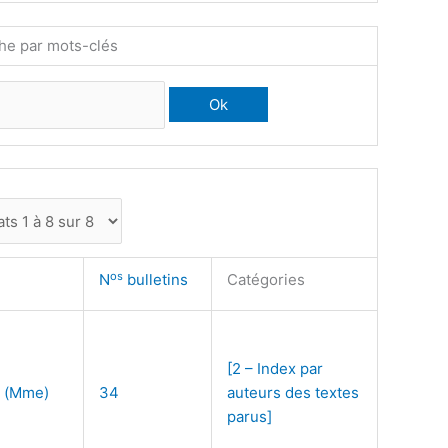
he par mots-clés
os
N
bulletins
Catégories
[2 – Index par
 (Mme)
34
auteurs des textes
parus]