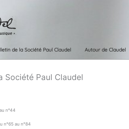
lletin de la Société Paul Claudel
Autour de Claudel
la Société Paul Claudel
 au n°44
du n°65 au n°84