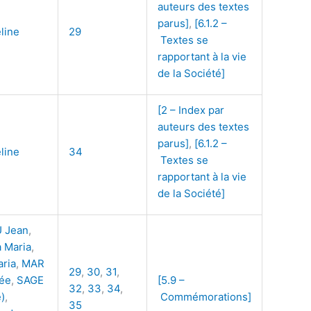
auteurs des textes
parus]
,
[6.1.2 –
line
29
Textes se
rapportant à la vie
de la Société]
[2 – Index par
auteurs des textes
parus]
,
[6.1.2 –
line
34
Textes se
rapportant à la vie
de la Société]
 Jean
,
 Maria
,
ria
,
MAR
29
,
30
,
31
,
ée
,
SAGE
[5.9 –
32
,
33
,
34
,
)
,
Commémorations]
35