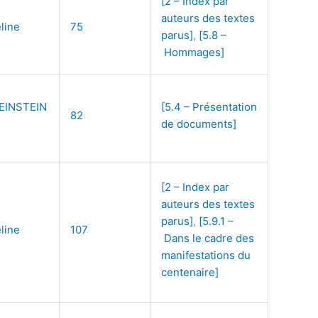
[2 – Index par
auteurs des textes
line
75
parus]
,
[5.8 –
Hommages]
EINSTEIN
[5.4 – Présentation
82
de documents]
[2 – Index par
auteurs des textes
parus]
,
[5.9.1 –
line
107
Dans le cadre des
manifestations du
centenaire]