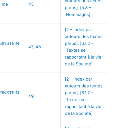
auteurs des textes
line
45
parus]
,
[5.8 –
Hommages]
[2 – Index par
auteurs des textes
EINSTEIN
parus]
,
[6.1.2 –
47
,
48
Textes se
rapportant à la vie
de la Société]
[2 – Index par
auteurs des textes
EINSTEIN
parus]
,
[6.1.2 –
49
Textes se
rapportant à la vie
de la Société]