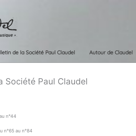
lletin de la Société Paul Claudel
Autour de Claudel
la Société Paul Claudel
 au n°44
du n°65 au n°84