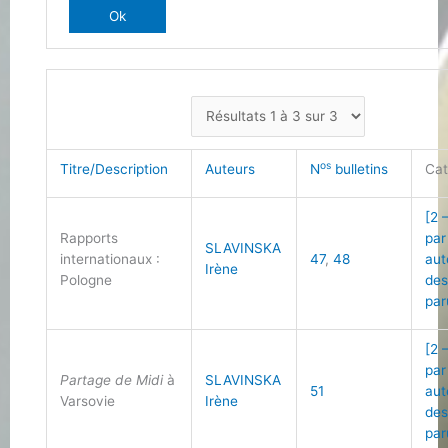
os
Titre/Description
Auteurs
N
bulletins
Cat
[2 
Rapports
par
SLAVINSKA
internationaux :
47
,
48
aut
Irène
Pologne
des
par
[2 
par
Partage de Midi
à
SLAVINSKA
51
aut
Varsovie
Irène
des
par