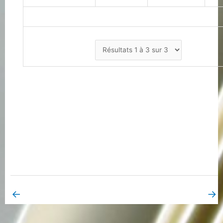
←
→
Book Page précédent
Book Page suivant