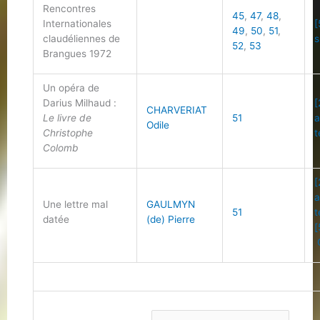
Rencontres
45
,
47
,
48
,
Internationales
[
49
,
50
,
51
,
claudéliennes de
s
52
,
53
Brangues 1972
Un opéra de
Darius Milhaud :
[
CHARVERIAT
Le livre de
51
a
Odile
Christophe
t
Colomb
[
a
Une lettre mal
GAULMYN
51
t
datée
(de) Pierre
[