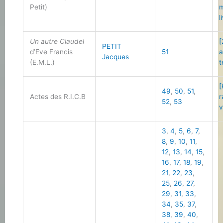
Petit)
m
l
Un autre Claudel
[
PETIT
d’Eve Francis
51
a
Jacques
(E.M.L.)
t
[
49
,
50
,
51
,
Actes des R.I.C.B
r
52
,
53
v
3
,
4
,
5
,
6
,
7
,
8
,
9
,
10
,
11
,
12
,
13
,
14
,
15
,
16
,
17
,
18
,
19
,
21
,
22
,
23
,
25
,
26
,
27
,
29
,
31
,
33
,
34
,
35
,
37
,
38
,
39
,
40
,