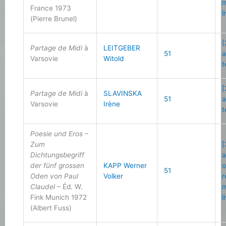
m
France 1973
l
(Pierre Brunel)
[
Partage de Midi
à
LEITGEBER
51
a
Varsovie
Witold
t
[
Partage de Midi
à
SLAVINSKA
51
a
Varsovie
Irène
t
Poesie und Eros –
Zum
[
Dichtungsbegriff
a
der fünf grossen
KAPP Werner
o
51
Oden von Paul
Volker
r
Claudel
– Éd. W.
m
Fink Munich 1972
l
(Albert Fuss)