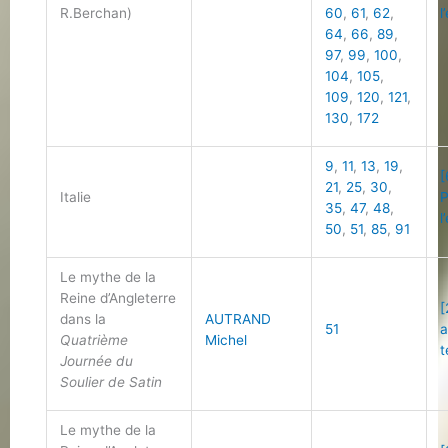
R.Berchan)
60
,
61
,
62
,
l
64
,
66
,
89
,
97
,
99
,
100
,
104
,
105
,
109
,
120
,
121
,
130
,
172
9
,
11
,
13
,
19
,
[
21
,
25
,
30
,
Italie
P
35
,
47
,
48
,
l
50
,
51
,
85
,
91
Le mythe de la
Reine d’Angleterre
[
dans la
AUTRAND
51
a
Quatrième
Michel
t
Journée du
Soulier de Satin
Le mythe de la