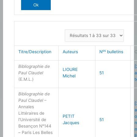
os
Titre/Description
Auteurs
N
bulletins
C
Bibliographie de
[
LIOURE
Paul Claudel
51
a
Michel
(E.M.L.)
t
Bibliographie de
Paul Claudel
–
[
Annales
a
Littéraires de
PETIT
o
l’Université de
51
Jacques
r
Besançon N°144
m
– Paris Les Belles
l