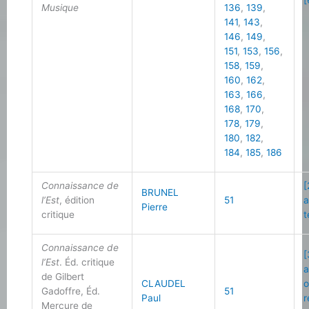
[
Musique
136
,
139
,
141
,
143
,
146
,
149
,
151
,
153
,
156
,
158
,
159
,
160
,
162
,
163
,
166
,
168
,
170
,
178
,
179
,
180
,
182
,
184
,
185
,
186
Connaissance de
[
BRUNEL
l’Est
, édition
51
a
Pierre
critique
t
Connaissance de
[
l’Est
. Éd. critique
a
de Gilbert
CLAUDEL
o
Gadoffre, Éd.
51
Paul
r
Mercure de