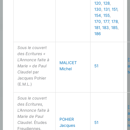
120
,
128
,
130
,
131
,
151
,
154
,
155
,
170
,
177
,
178
,
181
,
183
,
185
,
186
Sous le couvert
des Ecritures «
L’Annonce faite à
[
MALICET
Marie » de Paul
51
a
Michel
Claudel
par
t
Jacques Pohier
(E.M.L.)
Sous le couvert
des Ecritures,
[
L’Annonce faite à
a
Marie de Paul
POHIER
o
Claudel
. Études
51
Jacques
r
Freudiennes,