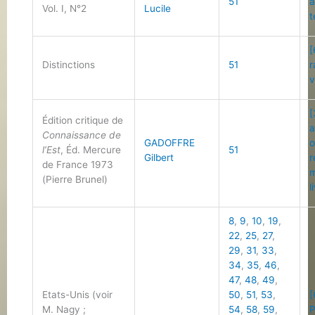
51
a
Vol. I, N°2
Lucile
t
[
Distinctions
51
r
v
[
Édition critique de
a
Connaissance de
GADOFFRE
o
l’Est
, Éd. Mercure
51
Gilbert
r
de France 1973
m
(Pierre Brunel)
l
8
,
9
,
10
,
19
,
22
,
25
,
27
,
29
,
31
,
33
,
34
,
35
,
46
,
47
,
48
,
49
,
Etats-Unis (voir
50
,
51
,
53
,
[
M. Nagy ;
54
,
58
,
59
,
P