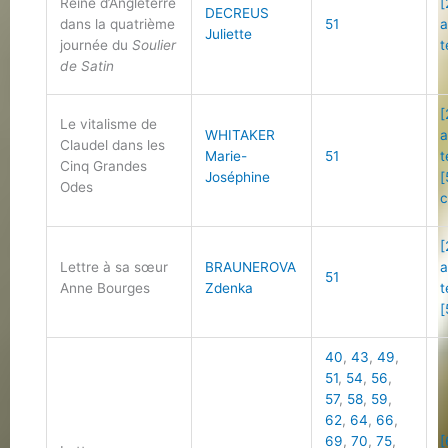
Reine d’Angleterre
[
DECREUS
dans la quatrième
51
a
Juliette
journée du
Soulier
t
de Satin
[
Le vitalisme de
WHITAKER
a
Claudel dans les
Marie-
51
t
Cinq Grandes
Joséphine
[
Odes
c
[
Lettre à sa sœur
BRAUNEROVA
a
51
Anne Bourges
Zdenka
t
[
40
,
43
,
49
,
51
,
54
,
56
,
57
,
58
,
59
,
62
,
64
,
66
,
69
,
70
,
75
,
[