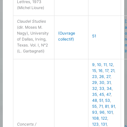
Lettres, 1973
(Michel Lioure)
Claudel Studies
[
(dir. Moses M.
a
Nagy), University
(Ouvrage
o
51
of Dallas, Irving,
collectif)
r
Texas. Vol. I, N°2
m
(L. Garbagnati)
l
9
,
10
,
11
,
12
,
15
,
16
,
17
,
21
,
23
,
26
,
27
,
29
,
30
,
31
,
32
,
33
,
34
,
35
,
45
,
47
,
48
,
51
,
53
,
55
,
71
,
81
,
91
,
93
,
96
,
101
,
108
,
122
,
Concerts /
123
,
131
,