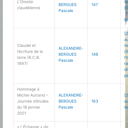
L’Orestie
t
BERGUES
147
claudélienne
[5
Pascale
T
M
[2
a
Claudel et
t
ALEXANDRE-
l’écriture de la
[5
BERGUES
148
terre (R.C.B.
l
Pascale
1997)
r
d
p
Hommage à
Michel Autrand –
ALEXANDRE-
[2
Journée d’études
BERGUES
163
a
du 18 janvier
Pascale
t
2001
« L’Échange » de