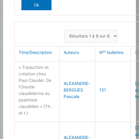
os
Titre/Description
Auteurs
N
bulletins
C
« Traduction et
création chez
Paul Claudel. De
ALEXANDRE-
[2
l’Orestie
BERGUES
131
a
claudélienne au
Pascale
t
psalmiste
claudélien » (Th.
et t.)
[2
a
ALEXANDRE-