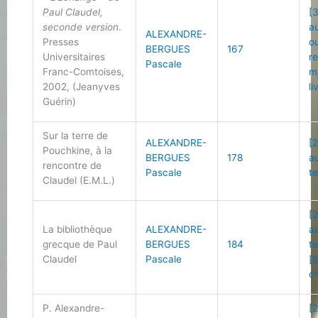
Paul Claudel,
[
seconde version
.
a
ALEXANDRE-
Presses
o
BERGUES
167
Universitaires
r
Pascale
Franc-Comtoises,
m
2002, (Jeanyves
li
Guérin)
Sur la terre de
ALEXANDRE-
[2
Pouchkine, à la
BERGUES
178
a
rencontre de
Pascale
t
Claudel (E.M.L.)
[2
La bibliothèque
ALEXANDRE-
a
grecque de Paul
BERGUES
184
t
Claudel
Pascale
[
cr
P. Alexandre-
[2