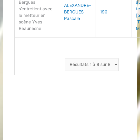
Bergues
a
ALEXANDRE-
s’entretient avec
t
BERGUES
190
le metteur en
[5
Pascale
scène Yves
T
Beaunesne
M