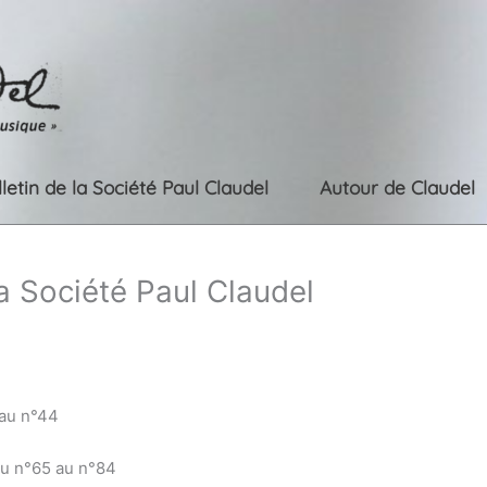
lletin de la Société Paul Claudel
Autour de Claudel
la Société Paul Claudel
 au n°44
du n°65 au n°84