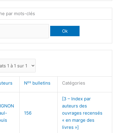
he par mots-clés
os
uteurs
N
bulletins
Catégories
[3 – Index par
IGNON
auteurs des
aul-
156
ouvrages recensés
ouis
« en marge des
livres »]