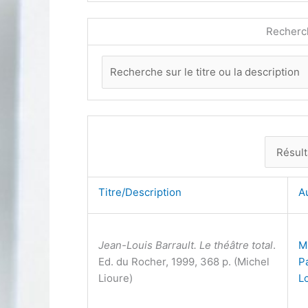
Recherc
Titre/Description
A
Jean-Louis Barrault. Le théâtre total
.
M
Ed. du Rocher, 1999, 368 p. (Michel
P
Lioure)
L