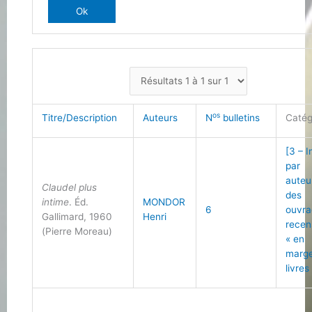
os
Titre/Description
Auteurs
N
bulletins
Catég
[3 – 
par
auteu
Claudel plus
des
intime
. Éd.
MONDOR
6
ouvra
Gallimard, 1960
Henri
recen
(Pierre Moreau)
« en
marg
livres