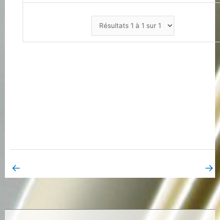
←
→
Book Page précédent
Book Page suivant