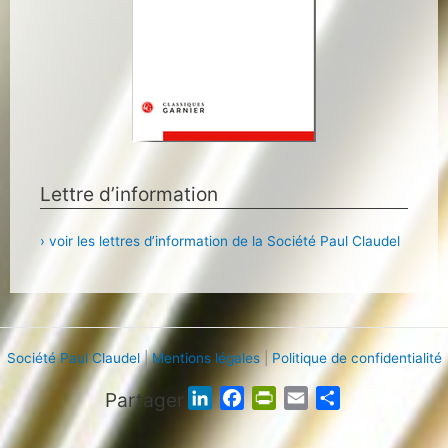
Lettre d’information
› voir les lettres d’information de la Société Paul Claudel
Société Paul Claudel
|
Mentions légales
|
Politique de confidentialité
Partager
L
F
P
E
P
i
a
r
m
a
n
c
i
a
r