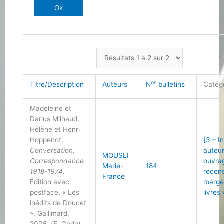
os
Titre/Description
Auteurs
N
bulletins
Catég
Madeleine et
Darius Milhaud,
Hélène et Henri
Hoppenot,
[3 – I
Conversation,
auteu
MOUSLI
Correspondance
ouvra
Marie-
184
1918-1974
.
recen
France
Édition avec
marge
postface, « Les
livres 
inédits de Doucet
», Gallimard,