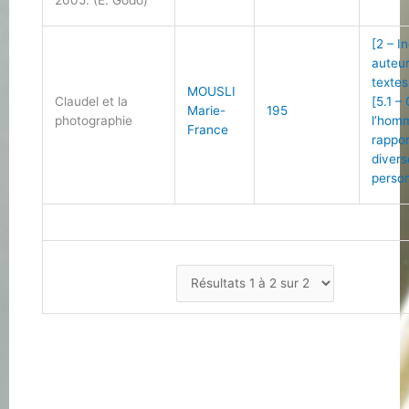
2005. (E. Godo)
[2 – I
auteu
textes
MOUSLI
Claudel et la
[5.1 –
Marie-
195
photographie
l’hom
France
rappo
divers
person