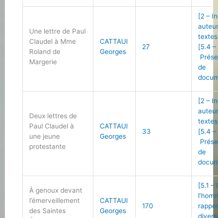
[2 – I
auteu
Une lettre de Paul
textes
Claudel à Mme
CATTAUI
27
[5.4 –
Roland de
Georges
Prése
Margerie
de
docum
[2 – I
auteu
Deux lettres de
textes
Paul Claudel à
CATTAUI
33
[5.4 –
une jeune
Georges
Prése
protestante
de
docum
[5.1 –
À genoux devant
l’hom
l’émerveillement
CATTAUI
170
rappo
des Saintes
Georges
divers