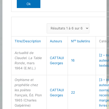
os
Titre/Description
Auteurs
N
bulletins
Catég
Actualité de
[2 – I
Claudel. La Table
CATTAUI
16
auteu
Ronde
, mars
Georges
textes
1964 (E.M.L.)
Orphisme et
[3 – I
prophétie chez
auteu
les poètes
CATTAUI
ouvra
22
français
, Éd. Plon
Georges
recen
1965 (Charles
marge
Galpérine)
livres 