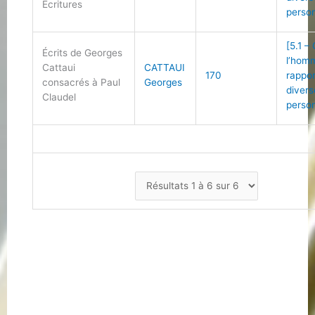
Écritures
person
[5.1 –
Écrits de Georges
l’hom
Cattaui
CATTAUI
170
rappo
consacrés à Paul
Georges
divers
Claudel
person