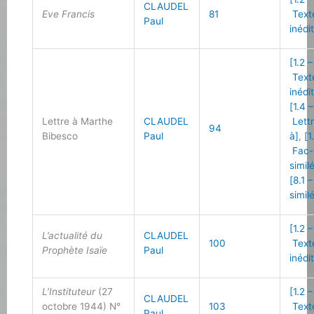
CLAUDEL
Eve Francis
81
Text
Paul
inédi
[1.2 –
Text
inédi
[1.4 –
Lettre à Marthe
CLAUDEL
Lett
94
Bibesco
Paul
à]
,
[1
Fac-
simil
[8.1 
simil
[1.2 –
L’actualité du
CLAUDEL
100
Text
Prophète Isaïe
Paul
inédi
L’Instituteur
(27
[1.2 –
CLAUDEL
octobre 1944) N°
103
Text
Paul