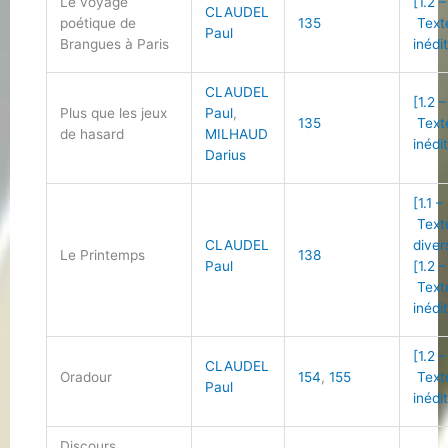
Le voyage
[1.2 –
CLAUDEL
poétique de
135
Text
Paul
Brangues à Paris
inédi
CLAUDEL
[1.2 –
Plus que les jeux
Paul
,
135
Text
de hasard
MILHAUD
inédi
Darius
[1.1 –
Text
CLAUDEL
diver
Le Printemps
138
Paul
[1.2 –
Text
inédi
[1.2 –
CLAUDEL
Oradour
154
,
155
Text
Paul
inédi
Discours