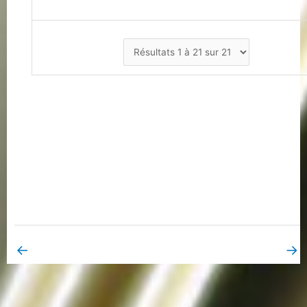
←
→
Book Page précédent
Book Page suivant