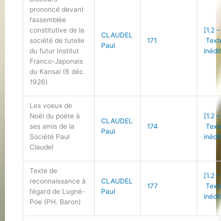
prononcé devant
l’assemblée
constitutive de la
[1.2 –
CLAUDEL
société de tutelle
171
Text
Paul
du futur Institut
inédi
Franco-Japonais
du Kansai (6 déc.
1926)
Les voeux de
Noël du poète à
[1.2 –
CLAUDEL
ses amis de la
174
Text
Paul
Société Paul
inédi
Claudel
Texte de
[1.2 –
reconnaissance à
CLAUDEL
177
Text
l’égard de Lugné-
Paul
inédi
Poe (PH. Baron)