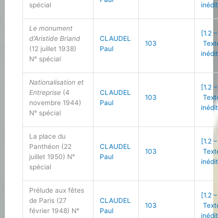
spécial
inédi
Le monument
[1.2 –
d’Aristide Briand
CLAUDEL
103
Text
(12 juillet 1938)
Paul
inédi
N° spécial
Nationalisation et
[1.2 –
Entreprise
(4
CLAUDEL
103
Text
novembre 1944)
Paul
inédi
N° spécial
La place du
[1.2 –
Panthéon (22
CLAUDEL
103
Text
juillet 1950) N°
Paul
inédi
spécial
Prélude aux fêtes
[1.2 –
de Paris (27
CLAUDEL
103
Text
février 1948) N°
Paul
inédi