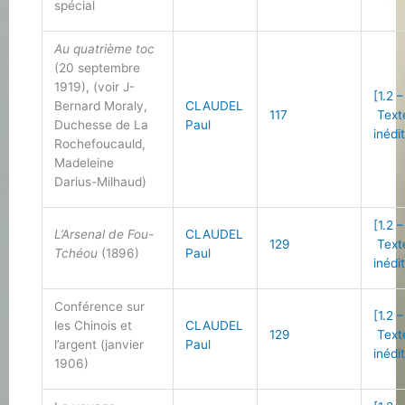
spécial
Au quatrième toc
(20 septembre
1919), (voir J-
[1.2 –
Bernard Moraly,
CLAUDEL
117
Text
Duchesse de La
Paul
inédi
Rochefoucauld,
Madeleine
Darius-Milhaud)
[1.2 –
L’Arsenal de Fou-
CLAUDEL
129
Text
Tchéou
(1896)
Paul
inédi
Conférence sur
[1.2 –
les Chinois et
CLAUDEL
129
Text
l’argent (janvier
Paul
inédi
1906)