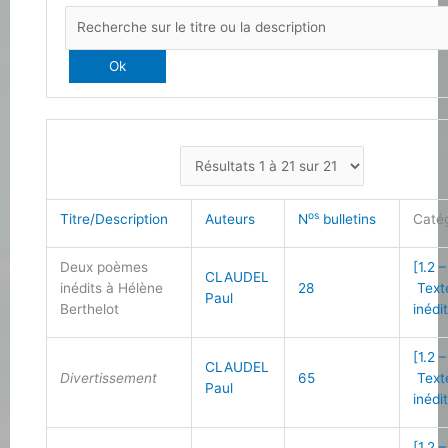
os
Titre/Description
Auteurs
N
bulletins
Caté
Deux poèmes
[1.2 –
CLAUDEL
inédits à Hélène
28
Text
Paul
Berthelot
inédi
[1.2 –
CLAUDEL
Divertissement
65
Text
Paul
inédi
[1.2 –