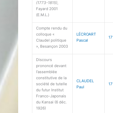
(1773-1815)
,
Fayard 2001
(E.M.L.)
Compte rendu du
colloque «
LÉCROART
17
Claudel politique
Pascal
», Besançon 2003
Discours
prononcé devant
l’assemblée
constitutive de la
CLAUDEL
société de tutelle
17
Paul
du futur Institut
Franco-Japonais
du Kansai (6 déc.
1926)