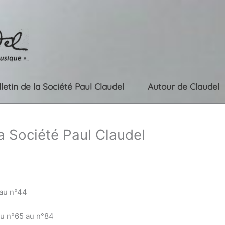
lletin de la Société Paul Claudel
Autour de Claudel
la Société Paul Claudel
 au n°44
du n°65 au n°84