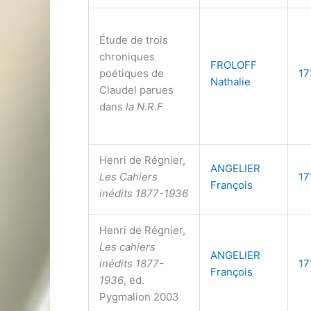
Étude de trois
chroniques
FROLOFF
poétiques de
17
Nathalie
Claudel parues
dans
la N.R.F
Henri de Régnier,
ANGELIER
Les Cahiers
17
François
inédits 1877-1936
Henri de Régnier,
Les cahiers
ANGELIER
inédits 1877-
17
François
1936
, éd.
Pygmalion 2003