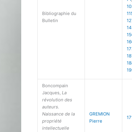
10
Bibliographie du
11
Bulletin
12
14
15
16
17
18
18
19
Boncompain
Jacques,
La
révolution des
auteurs.
Naissance de la
GREMION
17
propriété
Pierre
intellectuelle