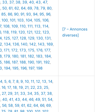
0
,
33
,
37
,
38
,
39
,
40
,
43
,
47
,
8
,
50
,
61
,
62
,
64
,
69
,
78
,
79
,
80
,
,
85
,
86
,
90
,
91
,
93
,
94
,
95
,
96
,
,
100
,
101
,
103
,
104
,
105
,
106
,
7
,
108
,
109
,
110
,
111
,
113
,
114
,
[7 – Annonces
6
,
118
,
119
,
120
,
121
,
122
,
123
,
diverses]
4
,
125
,
127
,
128
,
129
,
130
,
131
,
2
,
134
,
136
,
140
,
142
,
143
,
169
,
0
,
171
,
172
,
173
,
175
,
176
,
177
,
8
,
179
,
180
,
181
,
182
,
183
,
184
,
5
,
186
,
187
,
188
,
190
,
191
,
192
,
3
,
194
,
195
,
196
,
197
,
198
4
,
5
,
6
,
7
,
8
,
9
,
10
,
11
,
12
,
13
,
14
,
,
16
,
17
,
18
,
19
,
21
,
22
,
23
,
25
,
,
27
,
29
,
31
,
33
,
34
,
35
,
37
,
38
,
9
,
40
,
41
,
43
,
44
,
46
,
49
,
51
,
54
,
,
56
,
58
,
59
,
61
,
62
,
64
,
66
,
69
,
,
75
,
78
,
81
,
98
,
100
,
101
,
102
,