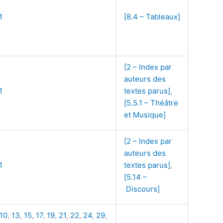
1
[8.4 – Tableaux]
[2 – Index par
auteurs des
1
textes parus]
,
[5.5.1 – Théâtre
et Musique]
[2 – Index par
auteurs des
1
textes parus]
,
[5.14 –
Discours]
10
,
13
,
15
,
17
,
19
,
21
,
22
,
24
,
29
,