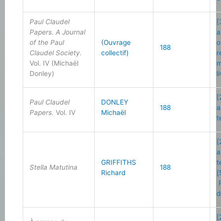
Paul Claudel
[
Papers. A Journal
a
of the Paul
(Ouvrage
o
188
Claudel Society.
collectif)
r
Vol. IV (Michaël
m
Donley)
l
[
Paul Claudel
DONLEY
188
a
Papers.
Vol. IV
Michaël
t
[
a
GRIFFITHS
t
Stella Matutina
188
Richard
[
P
d
[