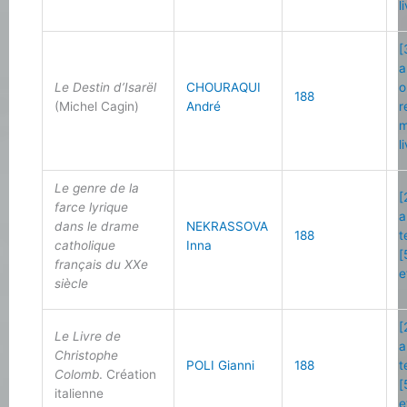
l
[
a
Le Destin d’Isarël
CHOURAQUI
o
188
(Michel Cagin)
André
r
m
l
Le genre de la
[
farce lyrique
a
dans le drame
NEKRASSOVA
188
t
catholique
Inna
[
français du XXe
e
siècle
[
Le Livre de
a
Christophe
POLI Gianni
188
t
Colomb
. Création
[
italienne
e