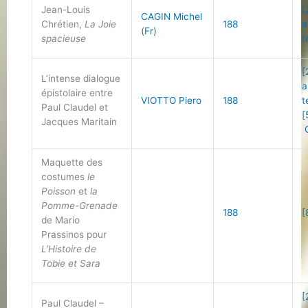
Jean-Louis
[
CAGIN Michel
Chrétien,
La Joie
188
a
(Fr)
spacieuse
t
[
L’intense dialogue
a
épistolaire entre
VIOTTO Piero
188
t
Paul Claudel et
[
Jacques Maritain
C
Maquette des
costumes
le
Poisson
et
la
Pomme-Grenade
188
[
de Mario
Prassinos pour
L’Histoire de
Tobie et Sara
[
Paul Claudel –