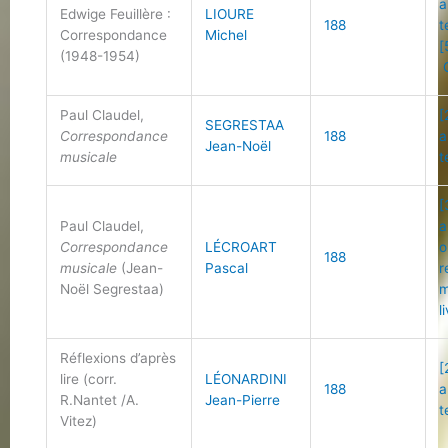
a
Edwige Feuillère :
LIOURE
188
t
Correspondance
Michel
[
(1948-1954)
C
Paul Claudel,
[
SEGRESTAA
Correspondance
188
a
Jean-Noël
musicale
t
[
Paul Claudel,
a
Correspondance
LÉCROART
o
188
musicale
(Jean-
Pascal
r
Noël Segrestaa)
m
l
Réflexions d’après
[
lire (corr.
LÉONARDINI
188
a
R.Nantet /A.
Jean-Pierre
t
Vitez)