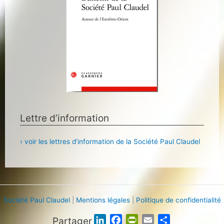
Lettre d’information
› voir les lettres d’information de la Société Paul Claudel
Société Paul Claudel
|
Mentions légales
|
Politique de confidentialité
Partager
L
F
P
E
P