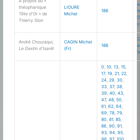
À propos du «
a
théophanique
LIOURE
188
t
Tête d’Or
» de
Michel
[
Thierry Glon
c
[
André Chouraqui,
CAGIN Michel
188
a
Le Destin d’Isarël
(Fr)
t
0
,
10
,
13
,
15
,
17
,
19
,
21
,
22
,
24
,
29
,
30
,
33
,
37
,
38
,
39
,
40
,
43
,
47
,
48
,
50
,
61
,
62
,
64
,
69
,
78
,
79
,
80
,
81
,
85
,
86
,
90
,
91
,
93
,
94
,
95
,
96
,
97
,
100
,