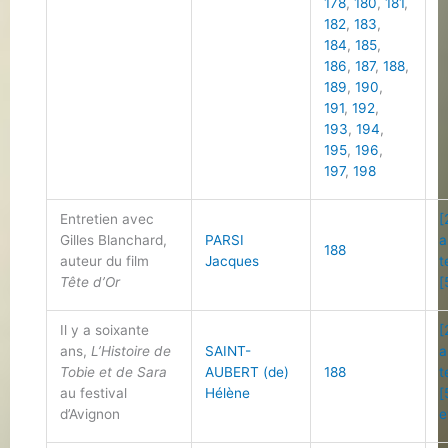
178
,
180
,
181
,
182
,
183
,
184
,
185
,
186
,
187
,
188
,
189
,
190
,
191
,
192
,
193
,
194
,
195
,
196
,
197
,
198
Entretien avec
[
Gilles Blanchard,
PARSI
a
188
auteur du film
Jacques
t
Tête d’Or
[
Il y a soixante
[
ans,
L’Histoire de
SAINT-
a
Tobie et de Sara
AUBERT (de)
188
t
au festival
Hélène
[
d’Avignon
e