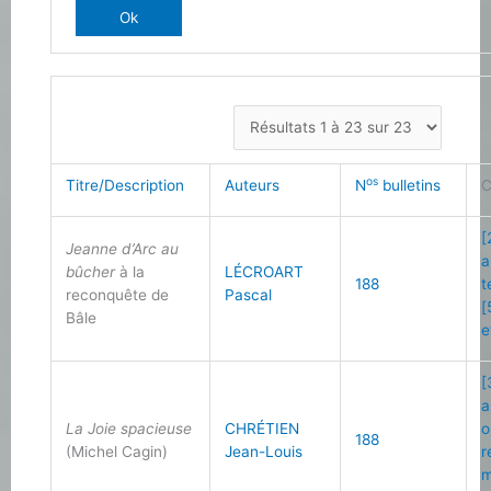
os
Titre/Description
Auteurs
N
bulletins
C
[
Jeanne d’Arc au
a
bûcher
à la
LÉCROART
188
t
reconquête de
Pascal
[
Bâle
e
[
a
La Joie spacieuse
CHRÉTIEN
o
188
(Michel Cagin)
Jean-Louis
r
m