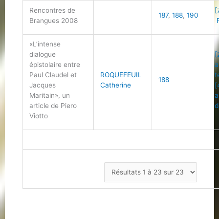
Rencontres de
[
187
,
188
,
190
Brangues 2008
R
«L’intense
dialogue
[
épistolaire entre
a
Paul Claudel et
ROQUEFEUIL
t
188
Jacques
Catherine
[
Maritain», un
a
article de Piero
d
Viotto