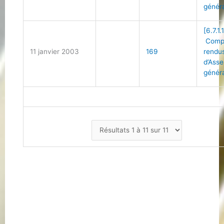
génér
[6.7.1.
Comp
11 janvier 2003
169
rendu
d’Ass
génér