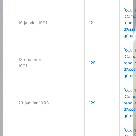
[6.7.1.
Comp
19 janvier 1991
121
rendu
d’Ass
génér
[6.7.1.
Comp
13 décembre
125
rendu
1991
d’Ass
génér
[6.7.1.
Comp
23 janvier 1993
129
rendu
d’Ass
génér
[6.7.1.