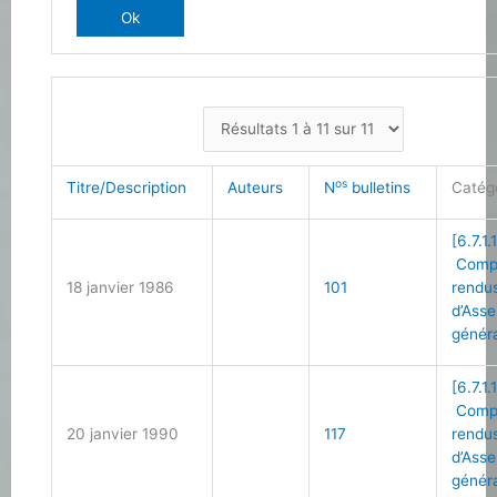
os
Titre/Description
Auteurs
N
bulletins
Catég
[6.7.1.
Comp
18 janvier 1986
101
rendu
d’Ass
génér
[6.7.1.
Comp
20 janvier 1990
117
rendu
d’Ass
génér