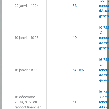
Comp
22 janvier 1994
133
rendu
d’Ass
génér
[6.7.1.
Comp
10 janvier 1998
149
rendu
d’Ass
génér
[6.7.1.
Comp
16 janvier 1999
154
,
155
rendu
d’Ass
génér
[6.7.1.
16 décembre
Comp
2000, suivi du
161
rendu
rapport financier
d’Ass