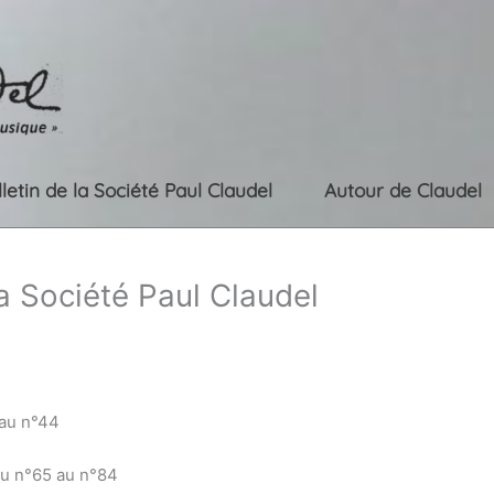
lletin de la Société Paul Claudel
Autour de Claudel
la Société Paul Claudel
 au n°44
du n°65 au n°84