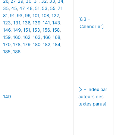
26
,
27
,
29
,
30
,
31
,
32
,
33
,
34
,
35
,
45
,
47
,
48
,
51
,
53
,
55
,
71
,
81
,
91
,
93
,
96
,
101
,
108
,
122
,
[6.3 –
123
,
131
,
136
,
139
,
141
,
143
,
Calendrier]
146
,
149
,
151
,
153
,
156
,
158
,
159
,
160
,
162
,
163
,
166
,
168
,
170
,
178
,
179
,
180
,
182
,
184
,
185
,
186
[2 – Index par
149
auteurs des
textes parus]