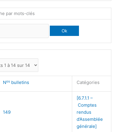
he par mots-clés
os
N
bulletins
Catégories
[6.7.1.1 –
Comptes
149
rendus
d’Assemblée
générale]