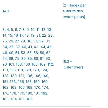
[2 – Index par
149
auteurs des
textes parus]
3
,
4
,
5
,
6
,
7
,
8
,
9
,
10
,
11
,
12
,
13
,
14
,
15
,
16
,
17
,
18
,
19
,
21
,
22
,
23
,
25
,
26
,
27
,
29
,
30
,
31
,
32
,
33
,
34
,
35
,
37
,
40
,
41
,
43
,
44
,
45
,
46
,
49
,
51
,
53
,
55
,
58
,
59
,
62
,
64
,
69
,
75
,
80
,
85
,
88
,
91
,
93
,
[6.3 –
96
,
101
,
103
,
106
,
108
,
109
,
112
,
Calendrier]
113
,
116
,
119
,
120
,
123
,
124
,
128
,
130
,
131
,
136
,
146
,
149
,
151
,
153
,
156
,
158
,
159
,
160
,
162
,
163
,
166
,
168
,
170
,
174
,
176
,
178
,
179
,
180
,
181
,
182
,
183
,
184
,
185
,
186