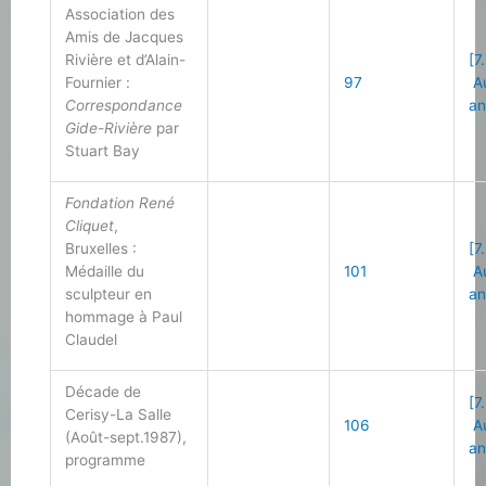
Association des
Amis de Jacques
Rivière et d’Alain-
[7
Fournier :
97
Au
Correspondance
an
Gide-Rivière
par
Stuart Bay
Fondation René
Cliquet
,
Bruxelles :
[7
Médaille du
101
Au
sculpteur en
an
hommage à Paul
Claudel
Décade de
[7
Cerisy-La Salle
106
Au
(Août-sept.1987),
an
programme