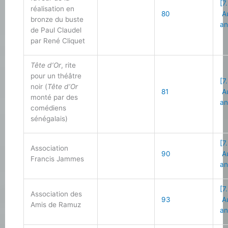
[7
réalisation en
80
Au
bronze du buste
an
de Paul Claudel
par René Cliquet
Tête d’Or
, rite
pour un théâtre
[7
noir (
Tête d’Or
81
Au
monté par des
an
comédiens
sénégalais)
[7
Association
90
Au
Francis Jammes
an
[7
Association des
93
Au
Amis de Ramuz
an