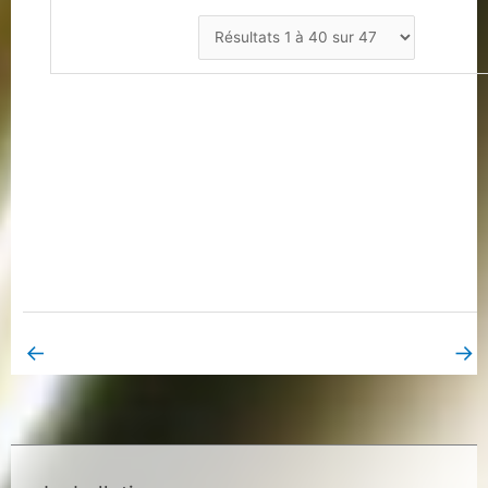
←
→
Book Page précédent
Book Page suivant