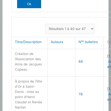
os
Titre/Description
Auteurs
N
bulletins
Ca
Création de
[7
l’Association des
66
Au
Amis de Jacques
an
Copeau
À propos de
Tête
d’Or
à Saint-
[7
Denis : mise au
78
Au
point d’Henri
an
Claudel et Renée
Nantet