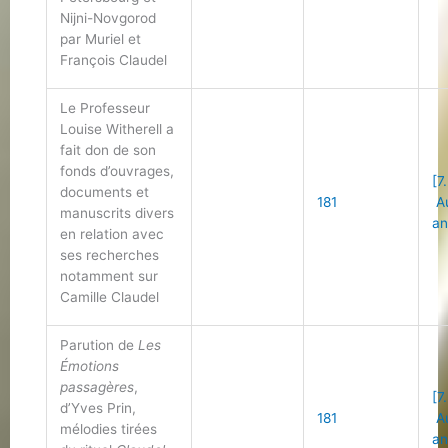
Nijni-Novgorod
par Muriel et
François Claudel
Le Professeur
Louise Witherell a
fait don de son
fonds d’ouvrages,
[7
documents et
181
Au
manuscrits divers
an
en relation avec
ses recherches
notamment sur
Camille Claudel
Parution de
Les
Émotions
passagères
,
[7
d’Yves Prin,
181
Au
mélodies tirées
an