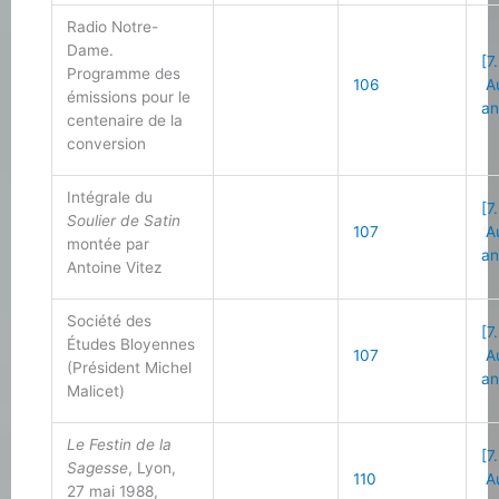
Radio Notre-
Dame.
[7
Programme des
106
Au
émissions pour le
an
centenaire de la
conversion
Intégrale du
[7
Soulier de Satin
107
Au
montée par
an
Antoine Vitez
Société des
[7
Études Bloyennes
107
Au
(Président Michel
an
Malicet)
Le Festin de la
[7
Sagesse
, Lyon,
110
Au
27 mai 1988,