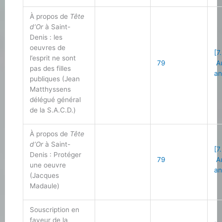
À propos de
Tête
d’Or
à Saint-
Denis : les
oeuvres de
[7
l’esprit ne sont
79
Au
pas des filles
an
publiques (Jean
Matthyssens
délégué général
de la S.A.C.D.)
À propos de
Tête
d’Or
à Saint-
[7
Denis : Protéger
79
Au
une oeuvre
an
(Jacques
Madaule)
Souscription en
faveur de la