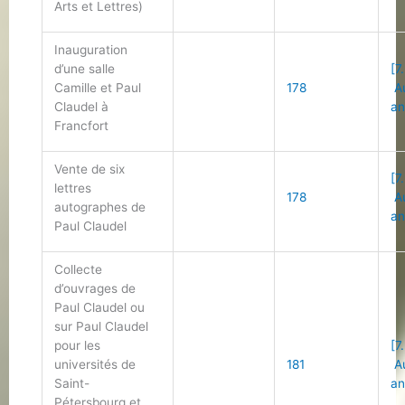
Arts et Lettres)
Inauguration
d’une salle
[7
Camille et Paul
178
Au
Claudel à
an
Francfort
Vente de six
[7
lettres
178
Au
autographes de
an
Paul Claudel
Collecte
d’ouvrages de
Paul Claudel ou
sur Paul Claudel
pour les
[7
universités de
181
Au
Saint-
an
Pétersbourg et