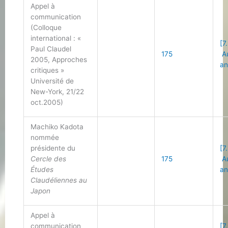
Appel à
communication
(Colloque
international : «
[7
Paul Claudel
175
Au
2005, Approches
an
critiques »
Université de
New-York, 21/22
oct.2005)
Machiko Kadota
nommée
présidente du
[7
Cercle des
175
Au
Études
an
Claudéliennes au
Japon
Appel à
communication
[7