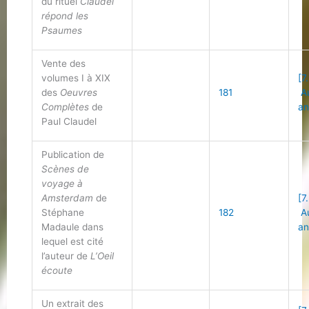
du rituel
Claudel
répond les
Psaumes
Vente des
volumes I à XIX
[7
des
Oeuvres
181
Au
Complètes
de
an
Paul Claudel
Publication de
Scènes de
voyage à
Amsterdam
de
[7
Stéphane
182
Au
Madaule dans
an
lequel est cité
l’auteur de
L’Oeil
écoute
Un extrait des