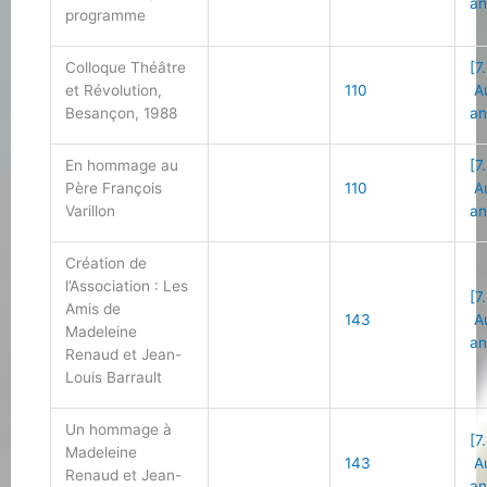
an
programme
Colloque Théâtre
[7
et Révolution,
110
Au
Besançon, 1988
an
En hommage au
[7
Père François
110
Au
Varillon
an
Création de
l’Association : Les
[7
Amis de
143
Au
Madeleine
an
Renaud et Jean-
Louis Barrault
Un hommage à
[7
Madeleine
143
Au
Renaud et Jean-
an