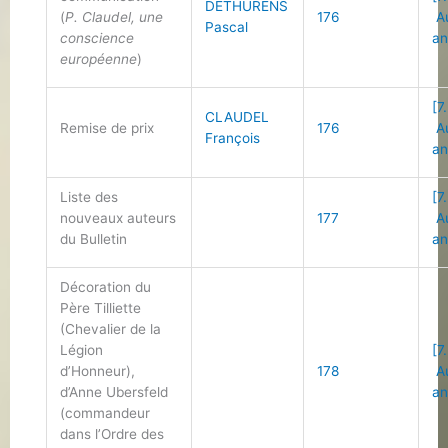
DETHURENS
(
P. Claudel, une
176
Au
Pascal
conscience
an
européenne
)
[7
CLAUDEL
Remise de prix
176
Au
François
an
Liste des
[7
nouveaux auteurs
177
Au
du Bulletin
an
Décoration du
Père Tilliette
(Chevalier de la
Légion
[7
d’Honneur),
178
Au
d’Anne Ubersfeld
an
(commandeur
dans l’Ordre des