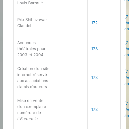
Louis Barrault
[7
Prix Shibuzawa-
172
Au
Claudel
an
Annonces
[7
théâtrales pour
173
Au
2003 et 2004
an
Création d’un site
[7
internet réservé
173
Au
aux associations
an
d’amis d’auteurs
Mise en vente
[7
d’un exemplaire
173
Au
numéroté de
an
L’Endormie