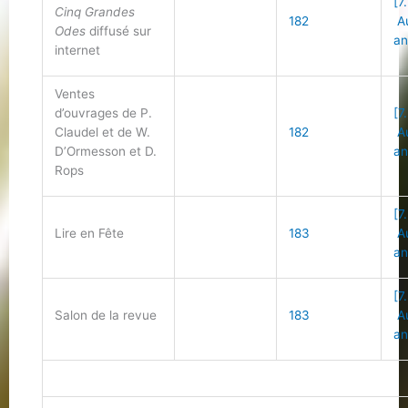
[7
Cinq Grandes
182
Au
Odes
diffusé sur
an
internet
Ventes
d’ouvrages de P.
[7
Claudel et de W.
182
Au
D’Ormesson et D.
an
Rops
[7
Lire en Fête
183
Au
an
[7
Salon de la revue
183
Au
an