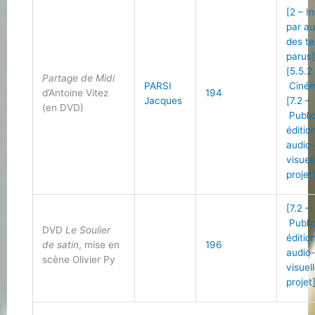
[2 – I
par au
des te
parus
[5.5.2
Partage de Midi
PARSI
Ciné
d’Antoine Vitez
194
Jacques
[7.2 –
(en DVD)
Public
éditio
audio
visuel
projet
[7.2 –
Public
DVD
Le Soulier
éditio
de satin
, mise en
196
audio
scène Olivier Py
visuel
projet