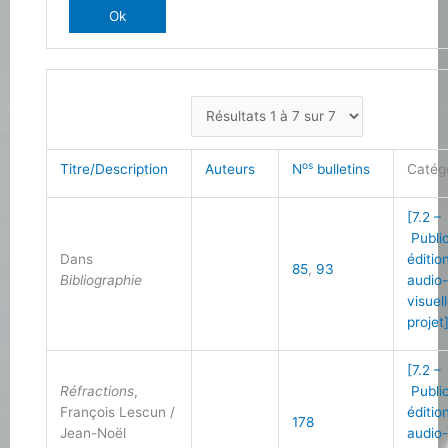
os
Titre/Description
Auteurs
N
bulletins
Catég
[7.2 –
Public
Dans
éditio
85
,
93
Bibliographie
audio
visuel
projet
[7.2 –
Réfractions
,
Public
François Lescun /
éditio
178
Jean-Noël
audio