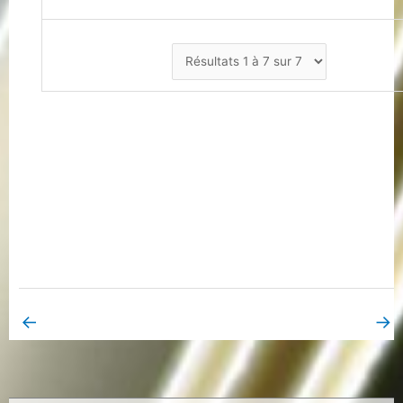
←
→
Book Page précédent
Book Page suivant