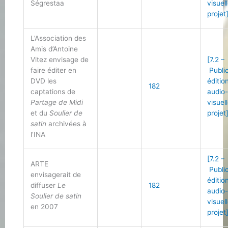
Ségrestaa
visuel
projet
L’Association des
Amis d’Antoine
Vitez envisage de
[7.2 –
faire éditer en
Public
DVD les
éditio
182
captations de
audio
Partage de Midi
visuel
et du
Soulier de
projet
satin
archivées à
l’INA
[7.2 –
ARTE
Public
envisagerait de
éditio
diffuser
Le
182
audio
Soulier de satin
visuel
en 2007
projet