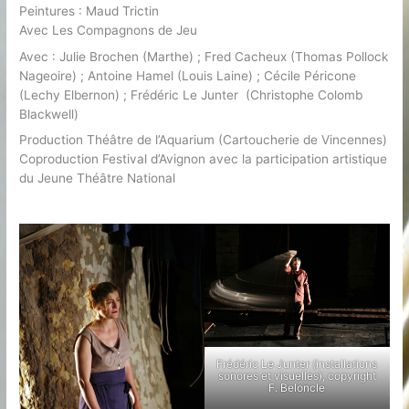
Peintures : Maud Trictin
Avec Les Compagnons de Jeu
Avec : Julie Brochen (Marthe) ; Fred Cacheux (Thomas Pollock
Nageoire) ; Antoine Hamel (Louis Laine) ; Cécile Péricone
(Lechy Elbernon) ; Frédéric Le Junter (Christophe Colomb
Blackwell)
Production Théâtre de l’Aquarium (Cartoucherie de Vincennes)
Coproduction Festival d’Avignon avec la participation artistique
du Jeune Théâtre National
Frédéric Le Junter (installations
sonores et visuelles), copyright
F. Beloncle