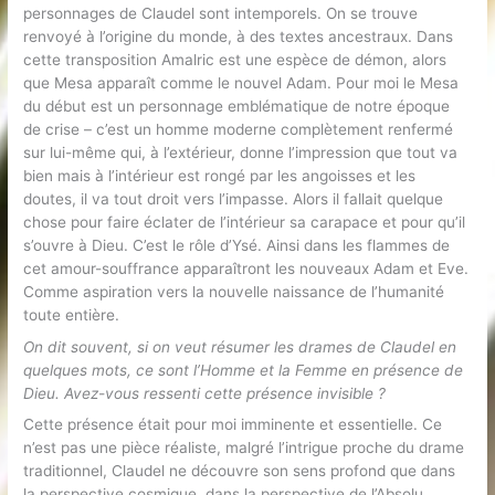
personnages de Claudel sont intemporels. On se trouve
renvoyé à l’origine du monde, à des textes ancestraux. Dans
cette transposition Amalric est une espèce de démon, alors
que Mesa apparaît comme le nouvel Adam. Pour moi le Mesa
du début est un personnage emblématique de notre époque
de crise – c’est un homme moderne complètement renfermé
sur lui-même qui, à l’extérieur, donne l’impression que tout va
bien mais à l’intérieur est rongé par les angoisses et les
doutes, il va tout droit vers l’impasse. Alors il fallait quelque
chose pour faire éclater de l’intérieur sa carapace et pour qu’il
s’ouvre à Dieu. C’est le rôle d’Ysé. Ainsi dans les flammes de
cet amour-souffrance apparaîtront les nouveaux Adam et Eve.
Comme aspiration vers la nouvelle naissance de l’humanité
toute entière.
On dit souvent, si on veut résumer les drames de Claudel en
quelques mots, ce sont l’Homme et la Femme en présence de
Dieu. Avez-vous ressenti cette présence invisible ?
Cette présence était pour moi imminente et essentielle. Ce
n’est pas une pièce réaliste, malgré l’intrigue proche du drame
traditionnel, Claudel ne découvre son sens profond que dans
la perspective cosmique, dans la perspective de l’Absolu.