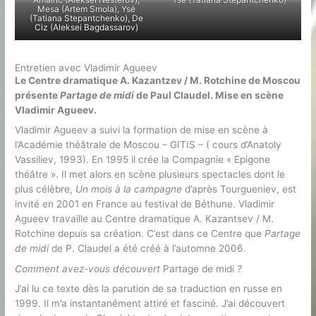
Mesa (Artem Smola), Ysé
(Tatiana Stepantchenko), De
Ciz (Aleksei Bagdassarov)
Entretien avec Vladimir Agueev
Le Centre dramatique A. Kazantzev / M. Rotchine de Moscou
présente
Partage de midi
de Paul Claudel. Mise en scène
Vladimir Agueev.
Vladimir Agueev a suivi la formation de mise en scène à
l’Académie théâtrale de Moscou – GITIS – ( cours d’Anatoly
Vassiliev, 1993). En 1995 il crée la Compagnie « Epigone
théâtre ». Il met alors en scène plusieurs spectacles dont le
plus célèbre,
Un mois à la campagne
d’après Tourgueniev, est
invité en 2001 en France au festival de Béthune. Vladimir
Agueev travaille au Centre dramatique A. Kazantsev / M.
Rotchine depuis sa création. C’est dans ce Centre que
Partage
de midi
de P. Claudel a été créé à l’automne 2006.
Comment avez-vous découvert
Partage de midi
?
J’ai lu ce texte dès la parution de sa traduction en russe en
1999. Il m’a instantanément attiré et fasciné. J’ai découvert