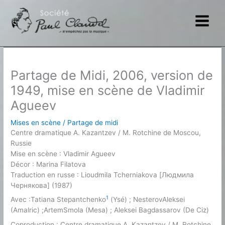
Aller
au
contenu
Partage de Midi, 2006, version de
1949, mise en scène de Vladimir
Agueev
Mises en scène
/
Partage de midi
Centre dramatique A. Kazantzev / M. Rotchine de Moscou,
Russie
Mise en scène : Vladimir Agueev
Décor : Marina Filatova
Traduction en russe : Lioudmila Tcherniakova [Людмила
Чернякова] (1987)
1
Avec :Tatiana Stepantchenko
(Ysé) ; NesterovAleksei
(Amalric) ;ArtemSmola (Mesa) ; Aleksei Bagdassarov (De Ciz)
Coproduction : Centre dramatique A. Kazantzev / M. Rotchine