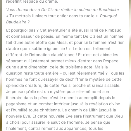
redéfinit l’espace du drame.
Vous demandez à De Ciz de réciter le poème de Baudelaire
«
Tu mettrais l’univers tout entier dans ta ruelle
». Pourquoi
Baudelaire ?
Et pourquoi pas ? Cet aventurier a été aussi l’ami de Rimbaud
et connaisseur de poésie. En même tant De Ciz est un homme
fait d’une autre étoffe que Mesa, et pour lui la femme n’est rien
d’autre que « sublime ignominie ! ». Le ton est tellement
différent de l’intonation claudélienne ! Et c’est cet abîme les
séparant qui justement permet mieux d’entrer dans l’espace
d’une autre dimension, celle du troisième acte. Mais la
question reste toute entière – qui est réellement Ysé ? Tous les
hommes ne font qu’essayer de déchiffrer le mystère de cette
splendide créature, de cette Ysé si proche et si insaisissable.
Je pense qu’elle est un mystère pour elle-même et son
itinéraire dans la pièce c’est le chemin accomplit depuis le
paganisme et un combat intérieur jusqu’à la révélation divine
et l’humilité toute chrétienne. Le chemin de Lilith jusqu’à la
nouvelle Eve. Et cette nouvelle Eve sera l’instrument que Dieu
a choisi pour assurer le salut de l’homme. Je pense que
finalement, contrairement aux apparences, tous les