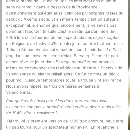
dans le drame de Claudel toutes les interrogations quant au
sens de l’amour dans le dessein de la Providence,
questionnement qui était aussi celui des philosophes russes du
début du XXème siècle. Et en même temps c’est un auteur si
exceptionnel, si énorme que, sincèrement, je ne savais pas
comment l’aborder. Ensuite c’est le destin qui s’en mêle. En
2005 lors de la tournée de mon spectacle
Les esprits captifs
en Belgique, au festival d’Europalia je rencontrai l’actrice russe
Tatiana Stepanchenko qui venait de jouer Lumir dans
Le Pain
dur,
dans une mise en scène d’Alain Barsacq. Elle me fit part
de son rêve de jouer dans
Partage de midi
et me proposa
même de commencer des répétitions au théâtre « Phénix » de
Valenciennes où elle travaillait alors! Ce fut comme un déclic
pour moi. Quelque temps après toute la troupe vint en France.
Nous avons répété les trois premières semaines à
Valenciennes.
Pourquoi avoir choisi parmi les deux traductions russes
existantes non pas la première version de la pièce, mais celle
de 1949, dite la troisième ?
J’ai trouvé la première version de 1905 trop obscure, peut-être
un peu lourde pour un spectateur non averti. En revanche la