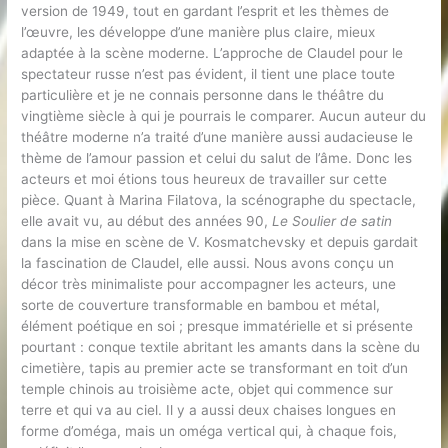
version de 1949, tout en gardant l’esprit et les thèmes de
l’œuvre, les développe d’une manière plus claire, mieux
adaptée à la scène moderne. L’approche de Claudel pour le
spectateur russe n’est pas évident, il tient une place toute
particulière et je ne connais personne dans le théâtre du
vingtième siècle à qui je pourrais le comparer. Aucun auteur du
théâtre moderne n’a traité d’une manière aussi audacieuse le
thème de l’amour passion et celui du salut de l’âme. Donc les
acteurs et moi étions tous heureux de travailler sur cette
pièce. Quant à Marina Filatova, la scénographe du spectacle,
elle avait vu, au début des années 90,
Le Soulier de satin
dans la mise en scène de V. Kosmatchevsky et depuis gardait
la fascination de Claudel, elle aussi. Nous avons conçu un
décor très minimaliste pour accompagner les acteurs, une
sorte de couverture transformable en bambou et métal,
élément poétique en soi ; presque immatérielle et si présente
pourtant : conque textile abritant les amants dans la scène du
cimetière, tapis au premier acte se transformant en toit d’un
temple chinois au troisième acte, objet qui commence sur
terre et qui va au ciel. Il y a aussi deux chaises longues en
forme d’oméga, mais un oméga vertical qui, à chaque fois,